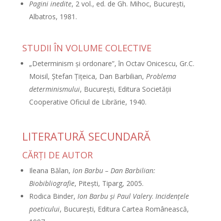
Pagini inedite
, 2 vol., ed. de Gh. Mihoc, Bucureşti,
Albatros, 1981.
STUDII ÎN VOLUME COLECTIVE
„Determinism şi ordonare”, în Octav Onicescu, Gr.C.
Moisil, Ştefan Ţiţeica, Dan Barbilian,
Problema
determinismului
, Bucureşti, Editura Societăţii
Cooperative Oficiul de Librărie, 1940.
LITERATURĂ SECUNDARĂ
CĂRŢI DE AUTOR
Ileana Bălan,
Ion Barbu – Dan Barbilian:
Biobibliografie
, Piteşti, Tiparg, 2005.
Rodica Binder,
Ion Barbu şi Paul Valery
.
Incidenţele
poeticului
, Bucureşti, Editura Cartea Românească,