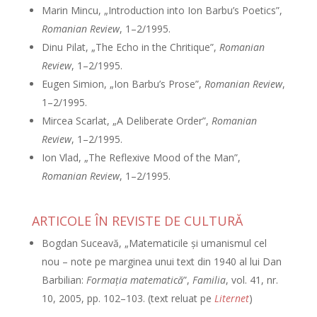
Marin Mincu, „Introduction into Ion Barbu’s Poetics”,
Romanian Review
, 1–2/1995.
Dinu Pilat, „The Echo in the Chritique”,
Romanian
Review
, 1–2/1995.
Eugen Simion, „Ion Barbu’s Prose”,
Romanian Review
,
1–2/1995.
Mircea Scarlat, „A Deliberate Order”,
Romanian
Review
, 1–2/1995.
Ion Vlad, „The Reflexive Mood of the Man”,
Romanian Review
, 1–2/1995.
ARTICOLE ÎN REVISTE DE CULTURĂ
Bogdan Suceavă, „Matematicile şi umanismul cel
nou – note pe marginea unui text din 1940 al lui Dan
Barbilian:
Formaţia matematică
”,
Familia
, vol. 41, nr.
10, 2005, pp. 102–103. (text reluat pe
Liternet
)