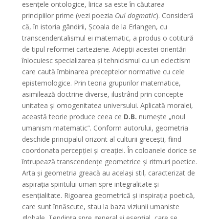
esenţele ontologice, lirica sa este în căutarea
principiilor prime (vezi poezia
Oul dogmatic
). Consideră
că, în istoria gândirii, Şcoala de la Erlangen, cu
transcendentalismul ei matematic, a produs o cotitură
de tipul reformei carteziene. Adepţii acestei orientări
înlocuiesc specializarea şi tehnicismul cu un eclectism
care caută îmbinarea preceptelor normative cu cele
epistemologice. Prin teoria grupurilor matematice,
asimilează doctrine diverse, ilustrând prin concepte
unitatea şi omogenitatea universului. Aplicată moralei,
această teorie produce ceea ce
D.B.
numeşte „noul
umanism matematic”. Conform autorului, geometria
deschide principalul orizont al culturii greceşti, fiind
coordonata percepţiei şi creaţiei. În coloanele dorice se
întrupează transcendenţe geometrice şi ritmuri poetice.
Arta şi geometria greacă au acelaşi stil, caracterizat de
aspiraţia spiritului uman spre integralitate şi
esenţialitate. Rigoarea geometrică şi inspiraţia poetică,
care sunt înnăscute, stau la baza viziunii umaniste
globale. Tendinţa spre general şi esenţial, care se