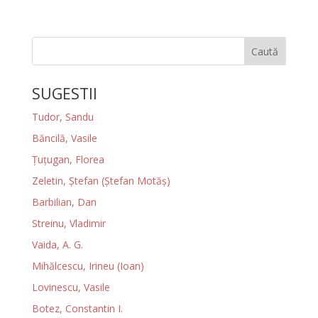
Caută
SUGESTII
Tudor, Sandu
Băncilă, Vasile
Ţuţugan, Florea
Zeletin, Ștefan (Ștefan Motăș)
Barbilian, Dan
Streinu, Vladimir
Vaida, A. G.
Mihălcescu, Irineu (Ioan)
Lovinescu, Vasile
Botez, Constantin I.