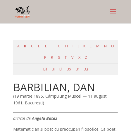
A
B
C
D
E
F
G
H
I
J
K
L
M
N
O
P
R
S
T
V
X
Z
Bă
Bi
Bl
Bo
Br
Bu
BARBILIAN, DAN
(19 martie 1895, Câmpulung Muscel — 11 august
1961, Bucureşti)
articol de
Angela Botez
Matematician şi poet cu preocupări filosofice. Ca poet,