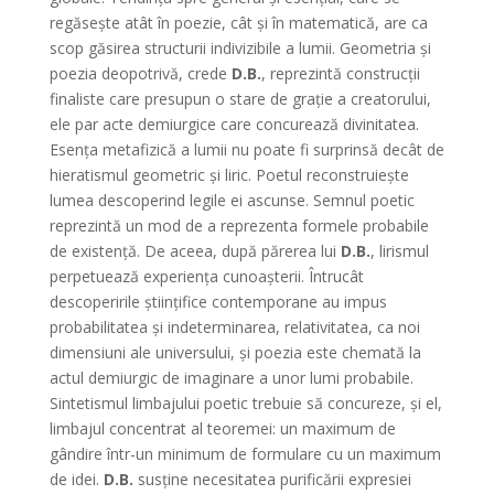
regăseşte atât în poezie, cât şi în matematică, are ca
scop găsirea structurii indivizibile a lumii. Geometria şi
poezia deopotrivă, crede
D.B.
, reprezintă construcţii
finaliste care presupun o stare de graţie a creatorului,
ele par acte demiurgice care concurează divinitatea.
Esenţa metafizică a lumii nu poate fi surprinsă decât de
hieratismul geometric şi liric. Poetul reconstruieşte
lumea descoperind legile ei ascunse. Semnul poetic
reprezintă un mod de a reprezenta formele probabile
de existenţă. De aceea, după părerea lui
D.B.
, lirismul
perpetuează experienţa cunoaşterii. Întrucât
descoperirile ştiinţifice contemporane au impus
probabilitatea şi indeterminarea, relativitatea, ca noi
dimensiuni ale universului, şi poezia este chemată la
actul demiurgic de imaginare a unor lumi probabile.
Sintetismul limbajului poetic trebuie să concureze, şi el,
limbajul concentrat al teoremei: un maximum de
gândire într-un minimum de formulare cu un maximum
de idei.
D.B.
susţine necesitatea purificării expresiei