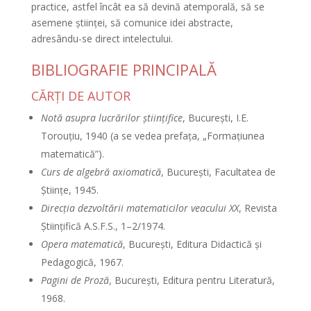
practice, astfel încât ea să devină atemporală, să se
asemene ştiinţei, să comunice idei abstracte,
adresându-se direct intelectului.
BIBLIOGRAFIE PRINCIPALĂ
CĂRŢI DE AUTOR
Notă asupra lucrărilor ştiinţifice
, Bucureşti, I.E.
Torouţiu, 1940 (a se vedea prefaţa, „Formaţiunea
matematică”).
Curs de algebră axiomatică
, Bucureşti, Facultatea de
Ştiinţe, 1945.
Direcţia dezvoltării matematicilor veacului XX
, Revista
Ştiinţifică A.S.F.S., 1–2/1974.
Opera matematică
, Bucureşti, Editura Didactică şi
Pedagogică, 1967.
Pagini de Proză
, Bucureşti, Editura pentru Literatură,
1968.