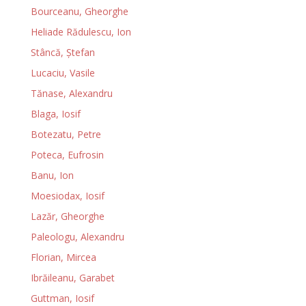
Bourceanu, Gheorghe
Heliade Rădulescu, Ion
Stâncă, Ştefan
Lucaciu, Vasile
Tănase, Alexandru
Blaga, Iosif
Botezatu, Petre
Poteca, Eufrosin
Banu, Ion
Moesiodax, Iosif
Lazăr, Gheorghe
Paleologu, Alexandru
Florian, Mircea
Ibrăileanu, Garabet
Guttman, Iosif