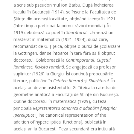
a scris sub pseudonimul Ion Barbu. După încheierea
liceului în Bucureşti (1914), se înscrie la Facultatea de
Ştiinţe din aceeaşi localitate, obţinând licenţa în 1921
(între timp a participat la primul război mondial). În
1919 debutează ca poet în
Sburătorul
. Urmează un
masterat în matematică (1921–1924), după care,
recomandat de G. Ţiţeica, obţine o bursă de şcolarizare
la Göttingen, dar se întoarce în ţară fără să fi obţinut
doctoratul. Colaborează la
Contimporanul
,
Cugetul
Românesc
,
Revista română
. Se angajează ca profesor
suplinitor (1926) la Giurgiu. Îşi continuă preocupările
literare, publicând în
Cetatea literară
şi
Sburătorul.
În
acelaşi an devine asistentul lui G. Ţiţeica la catedra de
geometrie analitică a Facultăţii de Ştiinţe din Bucureşti.
Obţine doctoratul în matematică (1929), cu teza
principală
Reprezentarea canonica a adunării funcţiilor
ipereliptice
[The canonical representation of the
addition of hyperelliptical functions], publicată în
acelaşi an la Bucureşti. Teza secundară era intitulată