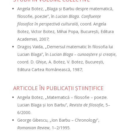
Angela Botez, „Blaga şi Barbu despre matematică,
filosofie, poezie”, în
Lucian Blaga. Confluenţe
filosofice în perspectivă culturală
, coord. Angela
Botez, Victor Botez, Mihai Popa, Bucureşti, Editura
Academiei, 2007;
Dragoş Vaida, „Demersul matematic în filosofia lui
Lucian Blaga”, în
Lucian Blaga – cunoaştere şi creaţie
,
coord. D. Ghişe, A. Botez, V. Botez, Bucureşti,
Editura Cartea Românească, 1987;
ARTICOLE ÎN PUBLICAŢII ŞTIINŢIFICE
Angela Botez, „Matematică – filosofie – poezie.
Lucian Blaga şi Ion Barbu”,
Revista de filosofie
, 5–
6/2000.
George Gibescu, „Ion Barbu – Chronology”,
Romanian Review
, 1–2/1995.