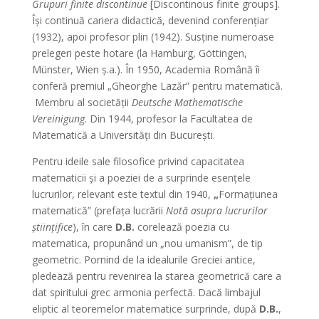
Grupuri finite discontinue
[Discontinous finite groups].
Îşi continuă cariera didactică, devenind conferenţiar
(1932), apoi profesor plin (1942). Susţine numeroase
prelegeri peste hotare (la Hamburg, Göttingen,
Münster, Wien ş.a.). În 1950, Academia Română îi
conferă premiul „Gheorghe Lazăr” pentru matematică.
Membru al societăţii
Deutsche Mathematische
Vereinigung
. Din 1944, profesor la Facultatea de
Matematică a Universităţi din Bucureşti.
Pentru ideile sale filosofice privind capacitatea
matematicii şi a poeziei de a surprinde esenţele
lucrurilor, relevant este textul din 1940,
„
Formaţiunea
matematică” (prefaţa lucrării
Notă asupra lucrurilor
ştiinţifice
), în care
D.B.
corelează poezia cu
matematica, propunând un „nou umanism”, de tip
geometric. Pornind de la idealurile Greciei antice,
pledează pentru revenirea la starea geometrică care a
dat spiritului grec armonia perfectă. Dacă limbajul
eliptic al teoremelor matematice surprinde, după
D.B.
,