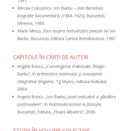
1997.
Mircea Coloşenco, Ion Barbu –
Dan Barbilian:
biografie documentară, (1564–1925),
Bucureşti,
Minerva, 1989.
Marin Mincu,
Eseu asupra textualizării poeziei lui Ion
Barbu
, Bucureşti, Editura Cartea Românească, 1981.
CAPITOLE ÎN CĂRŢI DE AUTOR
Angela Botez, „Convergenţe matriciale: Blaga–
Barbu”, în
Arhitectura sistemului şi conceptele
integrative blagiene
, Tg Mureş, editura Ardealul,
2004.
Angela Botez, „Ion Barbu, poet textualist şi gânditor
postmodern”, în
Postmodernismul în filosofie
,
Bucureşti, Editura „Floare Albastră”, 2006.
STUDII ÎN VOLUME COLECTIVE