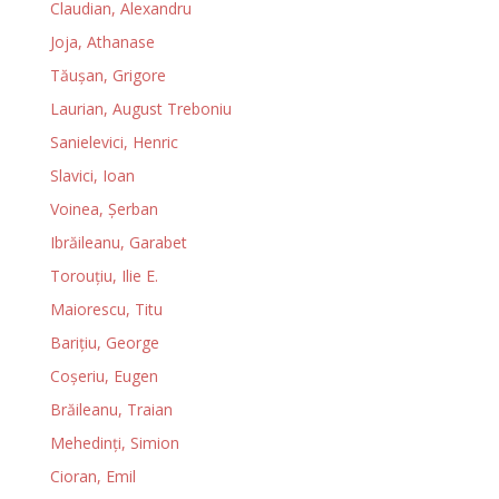
Claudian, Alexandru
Joja, Athanase
Tăuşan, Grigore
Laurian, August Treboniu
Sanielevici, Henric
Slavici, Ioan
Voinea, Şerban
Ibrăileanu, Garabet
Torouţiu, Ilie E.
Maiorescu, Titu
Bariţiu, George
Coşeriu, Eugen
Brăileanu, Traian
Mehedinţi, Simion
Cioran, Emil