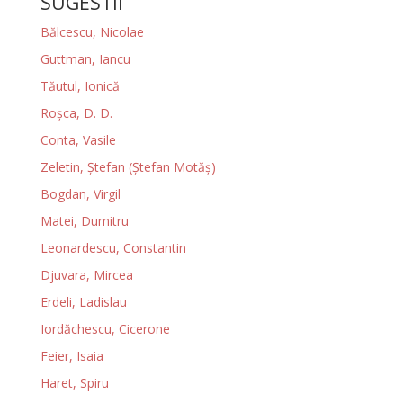
SUGESTII
Bălcescu, Nicolae
Guttman, Iancu
Tăutul, Ionică
Roșca, D. D.
Conta, Vasile
Zeletin, Ștefan (Ștefan Motăș)
Bogdan, Virgil
Matei, Dumitru
Leonardescu, Constantin
Djuvara, Mircea
Erdeli, Ladislau
Iordăchescu, Cicerone
Feier, Isaia
Haret, Spiru