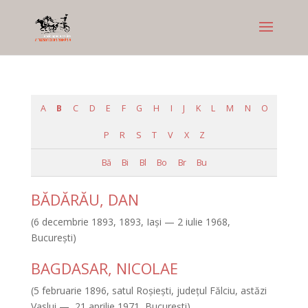
A
B
C
D
E
F
G
H
I
J
K
L
M
N
O
P
R
S
T
V
X
Z
Bă
Bi
Bl
Bo
Br
Bu
BĂDĂRĂU, DAN
(6 decembrie 1893, 1893, Iaşi — 2 iulie 1968,
Bucureşti)
BAGDASAR, NICOLAE
(5 februarie 1896, satul Roşieşti, judeţul Fălciu, astăzi
Vaslui — 21 aprilie 1971, Bucureşti)