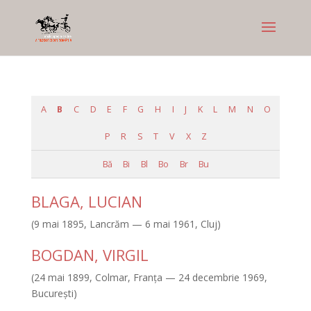
A
B
C
D
E
F
G
H
I
J
K
L
M
N
O
P
R
S
T
V
X
Z
Bă
Bi
Bl
Bo
Br
Bu
BLAGA, LUCIAN
(9 mai 1895, Lancrăm — 6 mai 1961, Cluj)
BOGDAN, VIRGIL
(24 mai 1899, Colmar, Franţa — 24 decembrie 1969,
Bucureşti)