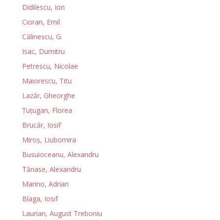
Didilescu, Ion
Cioran, Emil
Călinescu, G.
Isac, Dumitru
Petrescu, Nicolae
Maiorescu, Titu
Lazăr, Gheorghe
Ţuţugan, Florea
Brucăr, Iosif
Miroş, Liubomira
Busuioceanu, Alexandru
Tănase, Alexandru
Marino, Adrian
Blaga, Iosif
Laurian, August Treboniu