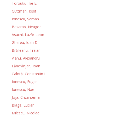
Torouţiu, Ilie E.
Guttman, Iosif
Ionescu, Şerban
Basarab, Neagoe
Asachi, Lazăr-Leon
Gherea, Ioan D.
Brăileanu, Traian
Vianu, Alexandru
Lăncrănjan, Ioan
Calotă, Constantin I.
Ionescu, Eugen
Ionescu, Nae
Joja, Crizantema
Blaga, Lucian
Milescu, Nicolae