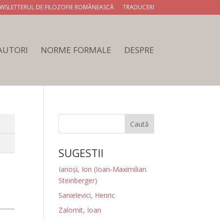
WSLETTERUL DE FILOZOFIE ROMÂNEASCĂ
TRADUCERI
 AUTORI
NORME FORMALE
DESPRE
Caută
SUGESTII
Ianoși, Ion (Ioan-Maximilian
Steinberger)
Sanielevici, Henric
Zalomit, Ioan