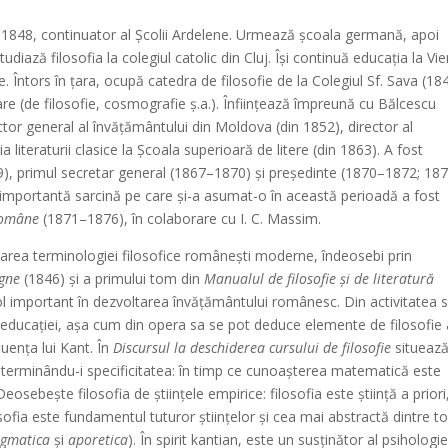
de la 1848, continuator al Şcolii Ardelene. Urmează şcoala germană, apoi
udiază filosofia la colegiul catolic din Cluj. Îşi continuă educaţia la Vi
ate. Întors în ţara, ocupă catedra de filosofie de la Colegiul Sf. Sava (18
 (de filosofie, cosmografie ş.a.). Înfiinţează împreună cu Bălcescu
ctor general al învăţământului din Moldova (din 1852), director al
a literaturii clasice la Şcoala superioară de litere (din 1863). A fost
79), primul secretar general (1867–1870) şi preşedinte (1870–1872; 18
importantă sarcină pe care şi-a asumat-o în această perioadă a fost
 române
(1871–1876), în colaborare cu I. C. Massim.
marea terminologiei filosofice româneşti moderne, îndeosebi prin
igne
(1846) şi a primului tom din
Manualul de filosofie şi de literatură
l important în dezvoltarea învăţământului românesc. Din activitatea 
 educaţiei, aşa cum din opera sa se pot deduce elemente de filosofie 
fluenţa lui Kant. În
Discursul la deschiderea cursului de filosofie
situeaz
 determinându-i specificitatea: în timp ce cunoaşterea matematică este
 Deosebeşte filosofia de ştiinţele empirice: filosofia este ştiinţă a priori,
sofia este fundamentul tuturor ştiinţelor şi cea mai abstractă dintre t
gmatica
şi
aporetica
). În spirit kantian, este un susţinător al psihologie