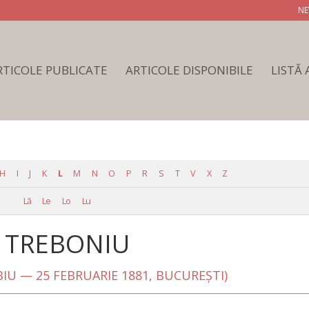
NE
RTICOLE PUBLICATE
ARTICOLE DISPONIBILE
LISTĂ
H
I
J
K
L
M
N
O
P
R
S
T
V
X
Z
Lă
Le
Lo
Lu
T TREBONIU
IBIU — 25 FEBRUARIE 1881, BUCUREŞTI)