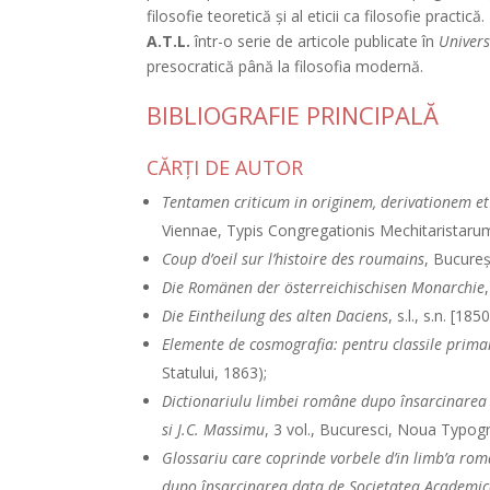
filosofie teoretică şi al eticii ca filosofie practică
A.T.L.
într-o serie de articole publicate în
Univers
presocratică până la filosofia modernă.
BIBLIOGRAFIE PRINCIPALĂ
CĂRŢI DE AUTOR
Tentamen criticum in originem, derivationem e
Viennae, Typis Congregationis Mechitaristaru
Coup d’oeil sur l’histoire des roumains
, Bucureş
Die Romänen der österreichischisen Monarchie
Die Eintheilung des alten Daciens
, s.l., s.n. [1850
Elemente de cosmografia: pentru classile prima
Statului, 1863);
Dictionariulu limbei române dupo însarcinarea
si J.C. Massimu
, 3 vol., Bucuresci, Noua Typog
Glossariu care coprinde vorbele d’in limb’a rom
dupo însarcinarea data de Societatea Academ