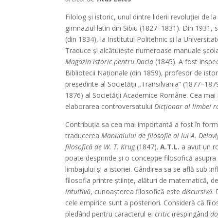
Filolog şi istoric, unul dintre liderii revoluţiei 
gimnaziul latin din Sibiu (1827–1831). Din 1931, st
(din 1834), la Institutul Politehnic şi la Universit
Traduce şi alcătuieşte numeroase manuale şcolare
Magazin istoric pentru Dacia
(1845). A fost inspe
Bibliotecii Naţionale (din 1859), profesor de istori
preşedinte al Societăţii „Transilvania” (1877–18
1876) al Societăţii Academice Române. Cea mai 
elaborarea controversatului
Dicţionar al limbei
Contribuţia sa cea mai importantă a fost în for
traducerea
Manualului de filosofie
al lui A. Delav
filosofică
de W. T. Krug
(1847).
A.T.L.
a avut un ro
poate desprinde şi o concepţie filosofică asupra
limbajului şi a istoriei. Gândirea sa se află sub in
filosofia printre ştiinţe, alături de matematică,
intuitivă
, cunoaşterea filosofică este
discursivă
.
cele empirice sunt a posteriori. Consideră că filo
pledând pentru caracterul ei
critic
(respingând
do