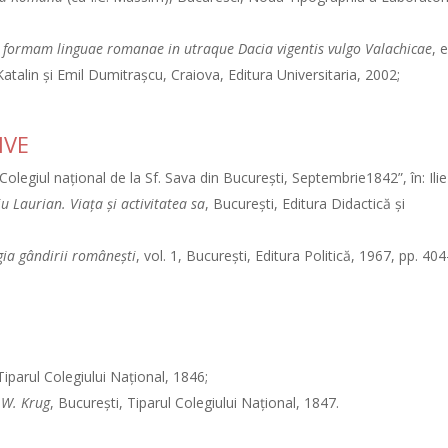
t formam linguae romanae in utraque Dacia vigentis vulgo Valachicae
, e
Katalin şi Emil Dumitraşcu, Craiova, Editura Universitaria, 2002;
IVE
 Colegiul naţional de la Sf. Sava din Bucureşti, Septembrie1842”, în: Ilie
u Laurian. Viaţa şi activitatea sa
, Bucureşti, Editura Didactică şi
gia gândirii româneşti
, vol. 1, Bucureşti, Editura Politică, 1967, pp. 40
Tiparul Colegiului Naţional, 1846;
e W. Krug
, Bucureşti, Tiparul Colegiului Naţional, 1847.