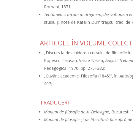
Romani, 1871;
Tentamen criticum in originem, derivationem e
studiu şi note de Katalin Dumitraşcu, trad. de 
ARTICOLE ÎN VOLUME COLECT
„Discurs la deschiderea cursului de filosofie în
Popescu Teiuşan; Vasile Netea,
August Treboni
Pedagogică, 1970, pp. 275–282;
„Cuvânt academic. Filosofia (1845)”, în:
Antolo
407;
TRADUCERI
Manual de filosofie de A. Delavigne
, Bucureşti, 
Manual de filosofie şi de literatură filosofică d