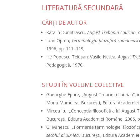
LITERATURĂ SECUNDARĂ
CĂRŢI DE AUTOR
Katalin Dumitraşcu,
August Treboniu Laurian. O
Ioan Oprea,
Terminologia filozofică româneasc
1996, pp. 111–119;
Ilie Popescu Teiuşan; Vasile Netea,
August Treb
Pedagogică, 1970;
STUDII ÎN VOLUME COLECTIVE
Gheorghe Epure, „August Treboniu Laurian”, î
Mona Mamulea, Bucureşti, Editura Academiei R
Mircea Itu, „Concepţia filosofică a lui August 
Bucureşti, Editura Academiei Române, 2006, p
G. Ivănescu, „Formarea terminologiei filozofi
secolul al XIX-lea
, Bucureşti, Editura Academie