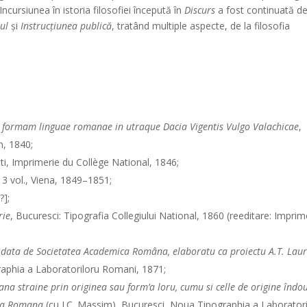
. Incursiunea în istoria filosofiei începută în
Discurs
a fost continuată d
ul
şi
Instrucţiunea publică
, tratând multiple aspecte, de la filosofia
t formam linguae romanae in utraque Dacia Vigentis Vulgo Valachicae
,
m, 1840;
ti, Imprimerie du Collège National, 1846;
, 3 vol., Viena, 1849–1851;
?];
rie
, Bucuresci: Tipografia Collegiului National, 1860 (reeditare: Imprim
 data de Societatea Academica Româna, elaboratu ca proiectu A.T. Lau
raphia a Laboratoriloru Romani, 1871;
ana straine prin originea sau form’a loru, cumu si celle de origine îndo
ica Romana
(cu I.C. Massim), Bucuresci, Noua Tipographia a Laboratori