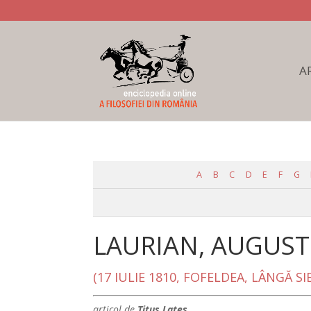
A
A
B
C
D
E
F
G
LAURIAN, AUGUS
(17 IULIE 1810, FOFELDEA, LÂNGĂ S
articol de
Titus Lates