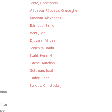
Stere, Constantin
e
Vlădescu-Răcoasa, Gheorghe
Mocioni, Alexandru
Bărnuţiu, Simion
Banu, Ion
Djuvara, Mircea
Stoichiţă, Radu
Stahl, Henri H.
Tache, Aurelian
Guttman, Iosif
Tudor, Sandu
eria
Suliotis, Christodul J.
rianu
uiosa
loru