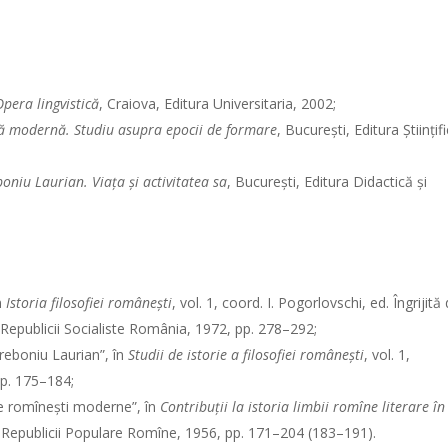
pera lingvistică
, Craiova, Editura Universitaria, 2002;
ă modernă. Studiu asupra epocii de formare
, Bucureşti, Editura Ştiinţif
oniu Laurian. Viaţa şi activitatea sa
, Bucureşti, Editura Didactică şi
n
Istoria filosofiei româneşti
, vol. 1, coord. I. Pogorlovschi, ed. Îngrijită
epublicii Socialiste România, 1972, pp. 278–292;
Treboniu Laurian”, în
Studii de istorie a filosofiei româneşti
, vol. 1,
p. 175–184;
ce romîneşti moderne”, în
Contribuţii la istoria limbii romîne literare în
i Republicii Populare Romîne, 1956, pp. 171–204 (183–191).