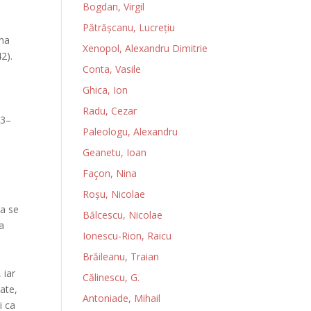
Bogdan, Virgil
Pătrăşcanu, Lucreţiu
ena
Xenopol, Alexandru Dimitrie
42).
Conta, Vasile
Ghica, Ion
Radu, Cezar
73–
Paleologu, Alexandru
Geanetu, Ioan
Façon, Nina
Roșu, Nicolae
sa se
Bălcescu, Nicolae
a
Ionescu-Rion, Raicu
ă
Brăileanu, Traian
 iar
Călinescu, G.
oate,
Antoniade, Mihail
i ca