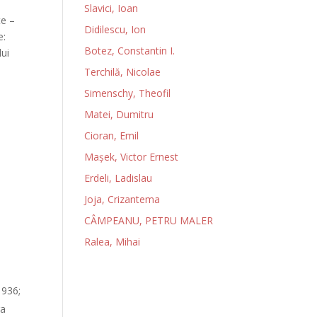
Slavici, Ioan
te –
Didilescu, Ion
e:
Botez, Constantin I.
lui
n
Terchilă, Nicolae
Simenschy, Theofil
Matei, Dumitru
Cioran, Emil
Maşek, Victor Ernest
Erdeli, Ladislau
Joja, Crizantema
CÂMPEANU, PETRU MALER
Ralea, Mihai
1936;
ra