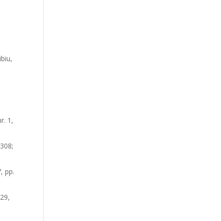
ibiu,
nr. 1,
–308;
, pp.
1929,