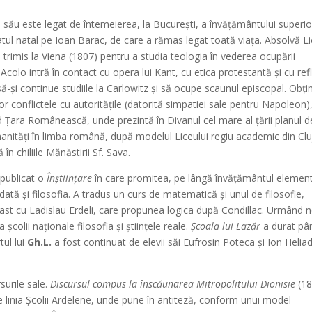
ău este legat de întemeierea, la Bucureşti, a învăţământului superio
tul natal pe Ioan Barac, de care a rămas legat toată viaţa. Absolvă Li
te trimis la Viena (1807) pentru a studia teologia în vederea ocupării
 Acolo intră în contact cu opera lui Kant, cu etica protestantă şi cu ref
 să-şi continue studiile la Carlowitz şi să ocupe scaunul episcopal. Obţi
or conflictele cu autorităţile (datorită simpatiei sale pentru Napoleon)
nd Ţara Românească, unde prezintă în Divanul cel mare al ţării planul d
manităţi în limba română, după modelul Liceului regiu academic din Clu
 în chiliile Mănăstirii Sf. Sava.
publicat o
Înştiinţare
în care promitea, pe lângă învăţământul element
ată şi filosofia. A tradus un curs de matematică şi unul de filosofie,
rast cu Ladislau Erdeli, care propunea logica după Condillac. Urmând n
şcolii naţionale filosofia şi ştiinţele reale.
Şcoala lui Lazăr
a durat pâ
tul lui
Gh.L.
a fost continuat de elevii săi Eufrosin Poteca şi Ion Helia
surile sale.
Discursul compus la înscăunarea Mitropolitului Dionisie
(18
linia Şcolii Ardelene, unde pune în antiteză, conform unui model