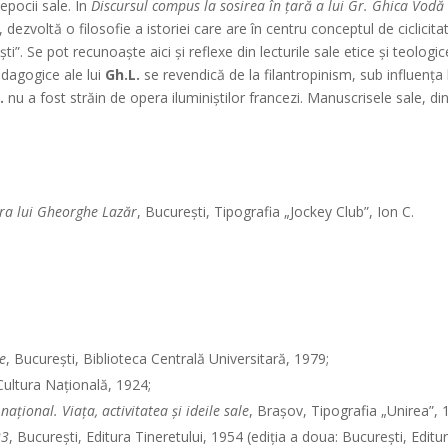
pocii sale. În
Discursul compus la sosirea în ţară a lui Gr. Ghica Vodă
 dezvoltă o filosofie a istoriei care are în centru conceptul de ciclicita
i”. Se pot recunoaşte aici şi reflexe din lecturile sale etice şi teologic
edagogice ale lui
Gh.L.
se revendică de la filantropinism, sub influenţa 
.
nu a fost străin de opera iluminiştilor francezi. Manuscrisele sale, di
era lui Gheorghe Lazăr
, Bucureşti, Tipografia „Jockey Club”, Ion C.
e
, Bucureşti, Biblioteca Centrală Universitară, 1979;
 Cultura Naţională, 1924;
ţional. Viaţa, activitatea şi ideile sale
, Braşov, Tipografia „Unirea”, 
23
, Bucureşti, Editura Tineretului, 1954 (ediţia a doua: Bucureşti, Editu