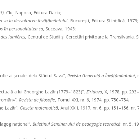
3)
, Cluj-Napoca, Editura Dacia;
a sa la dezvoltarea învăţământului
, Bucureşti, Editura Ştiinţifică, 1973;
s în personalitatea sa
, Suceava, 1943;
 des lumières
, Centrul de Studii şi Cercetări privitoare la Transilvania, S
fie ai şcoalei dela Sfântul Sava”,
Revista Generală a Învăţământului
, 
lectuală a lui Gheorghe Lazăr (1779–1823)”,
Ziridava
, X, 1978, pp. 293
n român»”,
Revista de filosofie
, Tomul XXI, nr. 6, 1974, pp. 750–754;
ghe Lazăr”,
Gazeta matematică
, Anul XXII, 1917, nr. 6, pp. 151–156, nr. 7
dagog naţional”,
Buletinul Seminarului de pedagogie teoretică
, nr. 5, 