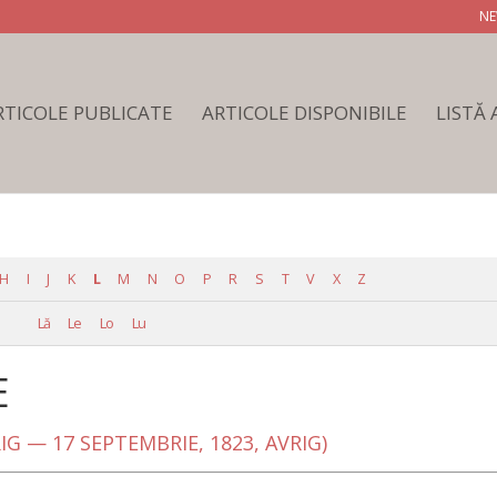
NE
RTICOLE PUBLICATE
ARTICOLE DISPONIBILE
LISTĂ
H
I
J
K
L
M
N
O
P
R
S
T
V
X
Z
Lă
Le
Lo
Lu
E
RIG — 17 SEPTEMBRIE, 1823, AVRIG)