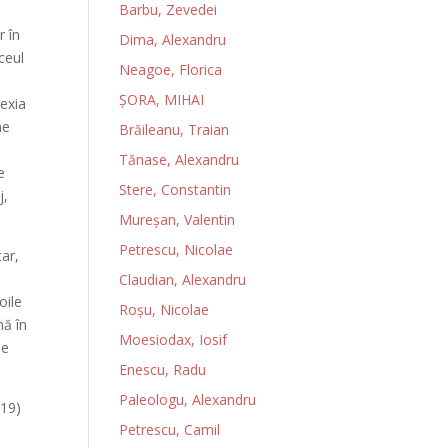
Barbu, Zevedei
r în
Dima, Alexandru
ceul
Neagoe, Florica
ȘORA, MIHAI
lexia
ne
Brăileanu, Traian
,
Tănase, Alexandru
e
Stere, Constantin
j,
Mureșan, Valentin
Petrescu, Nicolae
ar,
Claudian, Alexandru
oile
Roșu, Nicolae
nă în
Moesiodax, Iosif
de
Enescu, Radu
Paleologu, Alexandru
19)
Petrescu, Camil