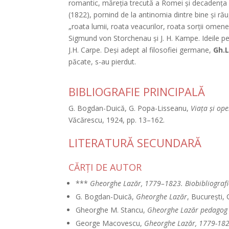
romantic, măreţia trecută a Romei şi decadenţa e
(1822), pornind de la antinomia dintre bine şi rău,
„roata lumii, roata veacurilor, roata sorţii omeneşt
Sigmund von Storchenau şi J. H. Kampe. Ideile p
J.H. Carpe. Deşi adept al filosofiei germane,
Gh.L
păcate, s-au pierdut.
BIBLIOGRAFIE PRINCIPALĂ
G. Bogdan-Duică, G. Popa-Lisseanu,
Viaţa şi op
Văcărescu, 1924, pp. 13–162.
LITERATURĂ SECUNDARĂ
CĂRŢI DE AUTOR
***
Gheorghe Lazăr, 1779–1823. Biobibliografi
G. Bogdan-Duică,
Gheorghe Lazăr
, Bucureşti,
Gheorghe M. Stancu,
Gheorghe Lazăr pedagog na
George Macovescu,
Gheorghe Lazăr, 1779-18