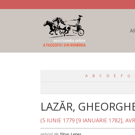
A
A
B
C
D
E
F
G
LAZĂR, GHEORGH
(5 IUNIE 1779 [9 IANUARIE 1782], AV
articol de
Titus Lates