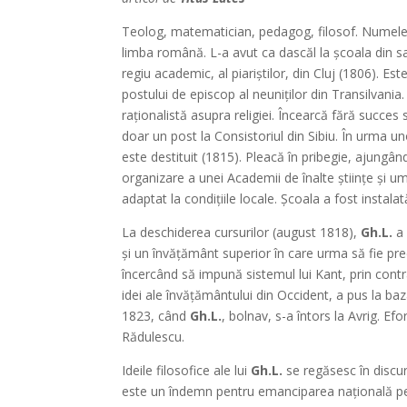
Teolog, matematician, pedagog, filosof. Numele s
limba română. L-a avut ca dascăl la şcoala din sa
regiu academic, al piariştilor, din Cluj (1806). Es
postului de episcop al neuniţilor din Transilvania.
raţionalistă asupra religiei. Încearcă fără succes
doar un post la Consistoriul din Sibiu. În urma un
este destituit (1815). Pleacă în pribegie, ajungâ
organizare a unei Academii de înalte ştiinţe şi u
adaptat la condiţiile locale. Şcoala a fost instalată
La deschiderea cursurilor (august 1818),
Gh.L.
a 
şi un învăţământ superior în care urma să fie pred
încercând să impună sistemul lui Kant, prin cont
idei ale învăţământului din Occident, a pus la baza 
1823, când
Gh.L.
, bolnav, s-a întors la Avrig. Efor
Rădulescu.
Ideile filosofice ale lui
Gh.L.
se regăsesc în discur
este un îndemn pentru emanciparea naţională pe 