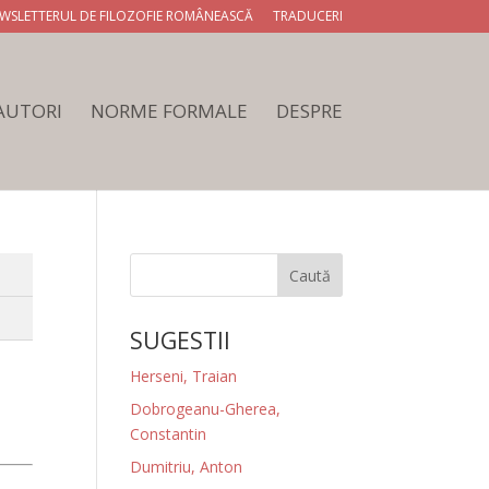
WSLETTERUL DE FILOZOFIE ROMÂNEASCĂ
TRADUCERI
 AUTORI
NORME FORMALE
DESPRE
Caută
SUGESTII
Herseni, Traian
Dobrogeanu-Gherea,
Constantin
Dumitriu, Anton