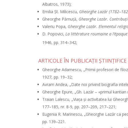
Albatros, 1973);
Emilia Şt. Milicescu,
Gheorghe Lazăr (1782–182
Gheorghe Părnuţă,
Gheorghe Lazăr. Contribuţi
Valeriu Popa,
Gheorghe Lazăr. Elementul religio
D. Popovici,
La littérature roumaine a l’époque
1946, pp. 314–342;
ARTICOLE ÎN PUBLICAŢII ŞTIINŢIFICE
Gheorghe Adamescu, „Primii profesori de filozo
1927, pp. 19–32;
Avram Andea, „Date noi privind biografia inte
Gheorghe Epure, „Gh. Lazăr – «primul kantia
Traian Lalescu, „Viaţa şi activitatea lui Gheor
177–185, nr. 8-9, pp. 207–209, 217–221;
Eugenia R. Marinescu, „Gheorghe Lazăr ca pe
pp. 139–221.