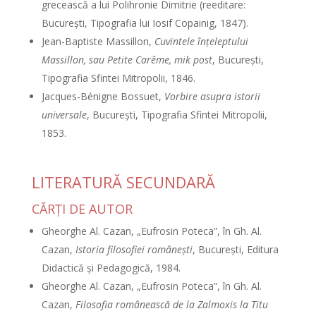
grecească a lui Polihronie Dimitrie (reeditare:
Bucureşti, Tipografia lui Iosif Copainig, 1847).
Jean-Baptiste Massillon,
Cuvintele înţeleptului
Massillon, sau Petite Carême, mik post
, Bucureşti,
Tipografia Sfintei Mitropolii, 1846.
Jacques-Bénigne Bossuet,
Vorbire asupra istorii
universale
, Bucureşti, Tipografia Sfintei Mitropolii,
1853.
LITERATURĂ SECUNDARĂ
CĂRŢI DE AUTOR
Gheorghe Al. Cazan, „Eufrosin Poteca”, în Gh. Al.
Cazan,
Istoria filosofiei româneşti
, Bucureşti, Editura
Didactică şi Pedagogică, 1984.
Gheorghe Al. Cazan, „Eufrosin Poteca”, în Gh. Al.
Cazan,
Filosofia românească de la Zalmoxis la Titu