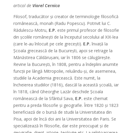
articol de
Viorel Cernica
Filosof, traducător şi creator de terminologie filosofică
românească, monah (Radu Popescu). Potrivit lui C.
Rădulescu-Motru,
E.P.
este primul profesor de filosofie
din şcolile româneşti de la începutul secolului al XIX-lea
(care le-au înlocuit pe cele greceşti).
E.P.
învaţă la
Şcoala grecească de la Bucureşti, apoi se retrage la
Mănăstirea Căldăruşani, iar în 1806 se călugăreşte.
Revine la Bucureşti, în 1808, pentru a îndeplini anumite
funcţii pe lângă Mitropolie, reluându-şi, de asemenea,
studiile la Academia grecească. Este numit, la
încheierea studiilor (1816), dascăl la această şcoală, iar
în 1818, când Gheorghe Lazăr deschide Şcoala
românească de la Sfântul Sava,
E.P.
este chemat
pentru a preda filosofie şi geografie. Între 1820 şi 1823
beneficiază de o bursă de studii la Universitatea din
Pisa, apoi de încă doi ani la Universitatea din Paris. Se
specializează în filosofie, dar este preocupat şi de
geografie, drept, istorie, teologie etc. La reîntoarcerea