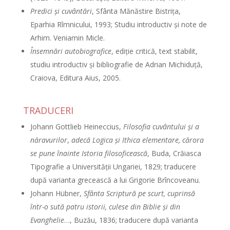
Predici şi cuvântări
, Sfânta Mănăstire Bistriţa,
Eparhia Rîmnicului, 1993; Studiu introductiv şi note de
Arhim. Veniamin Micle.
Însemnări autobiografice
, ediţie critică, text stabilit,
studiu introductiv şi bibliografie de Adrian Michiduţă,
Craiova, Editura Aius, 2005.
TRADUCERI
Johann Gottlieb Heineccius,
Filosofia cuvântului şi a
năravurilor
,
adecă Logica şi Ithica elementare, cărora
se pune înainte Istoria filosoficească
, Buda, Crăiasca
Tipografie a Universităţii Ungariei, 1829; traducere
după varianta grecească a lui Grigorie Brîncoveanu.
Johann Hübner,
Sfânta Scriptură pe scurt, cuprinsă
într-o sută patru istorii, culese din Biblie şi din
Evanghelie
…, Buzău, 1836; traducere după varianta