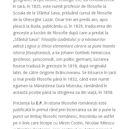
în ţară, în 1825, este numit profesor de filosofie la
Şcoala de la Sfântul Sava, preluând cursul de filosofie
de la Gheorghe Lazăr. Doar trei ani predă aici, apoi
pleacă la Buda, publicându-şi, în 1829, traducerea din
greceşte a lucrării de filosofie după care a predat la
„Sfântul Sava”:
Filosofia cuvântului şi a năravurilor
adecă Logica şi Ithica elementare cărora se pune înainte
Istoria filosoficească
, a lui Johann Gottlieb Heineccius
(profesor, jurisconsult, om politic german); lucrarea
fusese tradusă în greceşte în 1818, după originalul
latin, de către Grigorie Brâncoveanu. Se întoarce în ţară
şi mai predă filosofie până în 1832, când este numit
egumen la Mănăstirea Gura Motrului, rămânând în
această poziţie până la stingerea sa din viaţă, în 1858.
Prezenţa lui
E.P.
în istoria filosofiei româneşti este
justificată în primul rând prin încercarea sa de a pune la
punct un limbaj filosofic românesc, înscriindu-se astfel
pe o linie care începe cu Miron Costin, Nicolae Milescu