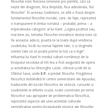
filosofiei este fericirea omenirei pre pămînt, căci să
naşte din dragoste, fiica dreptăţii, fiica adevărului, fiul
filosofiei”. În aceeaşi
Cuvântare
, se află o frază despre
fundamentul filosofiei morale, care, de fapt, reprezintă
o transpunere în limba română – probabil, prima – a
imperativului categoric al lui Kant: „Legea pozitivă sau,
mai bine zis, temelia Filosofiei moralnice destul este să
fie aceasta: adecă, poartă-te la toate după vrednicia
cuvântului, încât nu numai faptele tale, ci şi dogmele
voirilor tale să se poată potrivi la toţi ca o lege”.
Influenţa lui Kant în mediul culturii româneşti de la
începutul secolului al XIX-lea a fost asigurată de opera
şi activitatea lui Gheorghe Lazăr, ctitorul şcolii de la
Sfântul Sava, unde
E.P.
a predat filosofia. Pregătirea
filosofică dobândită în centre universitare ale Apusului,
traducerile din lucrări filosofice de sinteză, cursurile şi
cuvântările la diferite ocazii, toate construite pe teme
filosofice sau apropiate de problematica filosofică,
reprezintă aspecte ale unei activităţi culturale
semnificative pentru începuturile istorice ale filosofiei