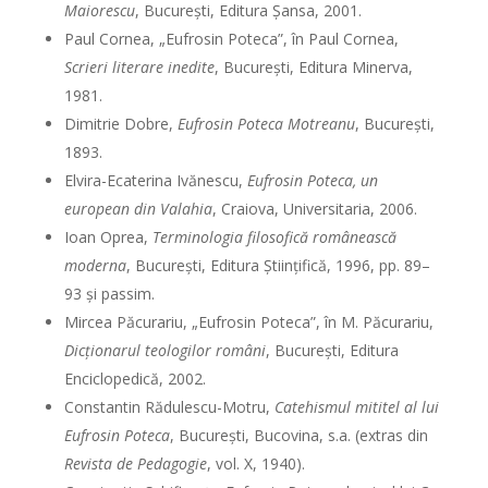
Maiorescu
, Bucureşti, Editura Şansa, 2001.
Paul Cornea, „Eufrosin Poteca”, în Paul Cornea,
Scrieri literare inedite
, Bucureşti, Editura Minerva,
1981.
Dimitrie Dobre,
Eufrosin Poteca Motreanu
, Bucureşti,
1893.
Elvira-Ecaterina Ivănescu,
Eufrosin Poteca, un
european din Valahia
, Craiova, Universitaria, 2006.
Ioan Oprea,
Terminologia filosofică românească
moderna
, Bucureşti, Editura Ştiinţifică, 1996, pp. 89–
93 şi passim.
Mircea Păcurariu, „Eufrosin Poteca”, în M. Păcurariu,
Dicţionarul teologilor români
, Bucureşti, Editura
Enciclopedică, 2002.
Constantin Rădulescu-Motru,
Catehismul mititel al lui
Eufrosin Poteca
, Bucureşti, Bucovina, s.a. (extras din
Revista de Pedagogie
, vol. X, 1940).