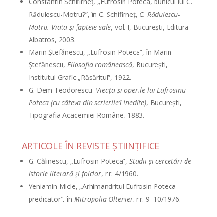
Constantin Schifirneţ, „Eufrosin Poteca, bunicul lui C.
Rădulescu-Motru?”, în C. Schifirneţ,
C. Rădulescu-
Motru. Viaţa şi faptele sale
, vol. I, Bucureşti, Editura
Albatros, 2003.
Marin Ştefănescu, „Eufrosin Poteca”, în Marin
Ştefănescu,
Filosofia românească
, Bucureşti,
Institutul Grafic „Răsăritul”, 1922.
G. Dem Teodorescu,
Vieaţa şi operile lui Eufrosinu
Poteca (cu câteva din scrierile’i inedite)
, Bucureşti,
Tipografia Academiei Române, 1883.
ARTICOLE ÎN REVISTE ŞTIINŢIFICE
G. Călinescu, „Eufrosin Poteca”,
Studii şi cercetări de
istorie literară şi folclor
, nr. 4/1960.
Veniamin Micle, „Arhimandritul Eufrosin Poteca
predicator”, în
Mitropolia Olteniei
, nr. 9–10/1976.