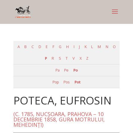
A
B
C
D
E
F
G
H
I
J
K
L
M
N
O
P
R
S
T
V
X
Z
Pa
Pe
Po
Pop
Pos
Pot
POTECA, EUFROSIN
(C. 1785, NUCŞOARA, PRAHOVA – 10
DECEMBRIE 1858, GURA MOTRULUI,
MEHEDINŢI)