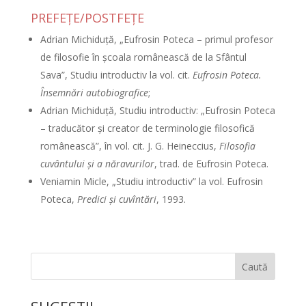
PREFEŢE/POSTFEŢE
Adrian Michiduţă, „Eufrosin Poteca – primul profesor
de filosofie în şcoala românească de la Sfântul
Sava”, Studiu introductiv la vol. cit.
Eufrosin Poteca.
Însemnări autobiografice
;
Adrian Michiduţă, Studiu introductiv: „Eufrosin Poteca
– traducător şi creator de terminologie filosofică
românească”, în vol. cit. J. G. Heineccius,
Filosofia
cuvântului şi a năravurilor
, trad. de Eufrosin Poteca.
Veniamin Micle, „Studiu introductiv” la vol. Eufrosin
Poteca,
Predici şi cuvîntări
, 1993.
Caută