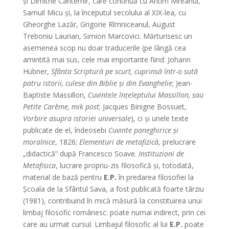
şi Dimitrie Cantemir, care continuă cu Antim Ivireanul,
Samuil Micu şi, la începutul secolului al XIX-lea, cu
Gheorghe Lazăr, Grigorie Rîmniceanul, August
Treboniu Laurian, Simion Marcovici. Mărturisesc un
asemenea scop nu doar traducerile (pe lângă cea
amintită mai sus, cele mai importante fiind: Johann
Hübner,
Sfânta Scriptură pe scurt, cuprinsă într-o sută
patru istorii, culese din Biblie şi din Evanghelie
; Jean-
Baptiste Massillon,
Cuvintele înţeleptului Massillon, sau
Petite Carême, mik post
; Jacques Binigne Bossuet,
Vorbire asupra istoriei universale
), ci şi unele texte
publicate de el, îndeosebi
Cuvinte paneghirice şi
moralnice
, 1826;
Elementuri de metafizică
, prelucrare
„didactică” după Francesco Soave.
Instituzioni de
Metafisica
, lucrare propriu-zis filosofică şi, totodată,
material de bază pentru
E.P.
în predarea filosofiei la
Şcoala de la Sfântul Sava, a fost publicată foarte târziu
(1981), contribuind în mică măsură la constituirea unui
limbaj filosofic românesc: poate numai indirect, prin cei
care au urmat cursul. Limbajul filosofic al lui
E.P.
poate