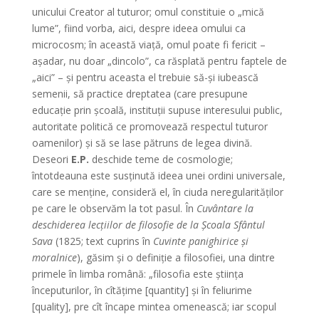
unicului Creator al tuturor; omul constituie o „mică
lume”, fiind vorba, aici, despre ideea omului ca
microcosm; în această viaţă, omul poate fi fericit –
aşadar, nu doar „dincolo”, ca răsplată pentru faptele de
„aici” – şi pentru aceasta el trebuie să-şi iubească
semenii, să practice dreptatea (care presupune
educaţie prin şcoală, instituţii supuse interesului public,
autoritate politică ce promovează respectul tuturor
oamenilor) şi să se lase pătruns de legea divină.
Deseori
E.P.
deschide teme de cosmologie;
întotdeauna este susţinută ideea unei ordini universale,
care se menţine, consideră el, în ciuda neregularităţilor
pe care le observăm la tot pasul. În
Cuvântare la
deschiderea lecţiilor de filosofie de la Şcoala Sfântul
Sava
(1825; text cuprins în
Cuvinte panighirice şi
moralnice
), găsim şi o definiţie a filosofiei, una dintre
primele în limba română: „filosofia este ştiinţa
începuturilor, în cîtăţime [quantity] şi în feliurime
[quality], pre cît încape mintea omenească; iar scopul