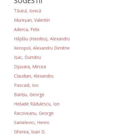
SUGESTII
Tăutul, Ionică
Mureșan, Valentin
Aderca, Felix
Hâjdău (Hasdeu), Alexandru
Xenopol, Alexandru Dimitrie
Isac, Dumitru
Djuvara, Mircea
Claudian, Alexandru
Pascadi, Ion
Bariţiu, George
Heliade Rădulescu, Ion
Racoveanu, George
Sanielevici, Henric
Gherea, Ioan D.