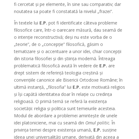
fi cercetat şi pe elemente, în sine sau comparativ; dar
noutatea sa poate fi constatată la nivelul „frazei”.
În textele lui
E.P.
pot fi identificate câteva probleme
filosofice care, într-o oarecare măsură, dau seamă de
o intenţie reconstructivă; deşi nu este vorba de o
„teorie”, de o „concepţie” filosofică, găsim o
tematizare şi o accentuare a unor idei, chiar concepţii
din istoria filosofiei şi din ştiinţa modernă. Întreaga
problematică filosofică avută în vedere de
E.P.
are
drept sistem de referinţă teologia creştină şi
convenţiile canonice ale Bisericii Ortodoxe Române; în
ultimă instanţă, „filosofia” lui
E.P.
este motivată religios
şi îşi capătă identitatea doar în relaţie cu credinţa
religioasă. O primă temă se referă la existenţa
societăţii: religia şi politica sunt temeiurile acesteia.
Modul de abordare a problemei aminteşte de unele
idei platoniciene, mai cu seamă din
Omul politic
. În
privinţa temei despre existenţa umană,
E.P.
susţine
ideea unei universalităţi umane, derivată din aceea a