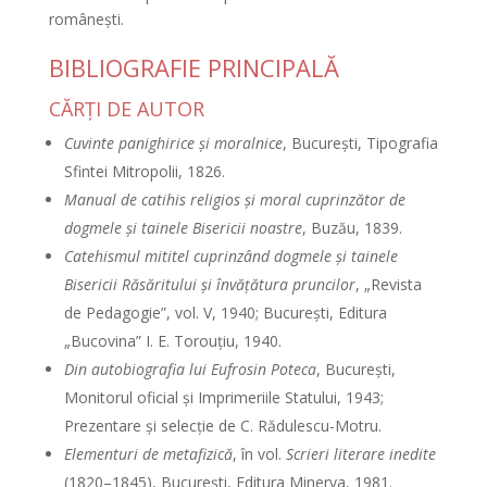
româneşti.
BIBLIOGRAFIE PRINCIPALĂ
CĂRŢI DE AUTOR
Cuvinte panighirice şi moralnice
, Bucureşti, Tipografia
Sfintei Mitropolii, 1826.
Manual de catihis religios şi moral cuprinzător de
dogmele şi tainele Bisericii noastre
, Buzău, 1839.
Catehismul mititel cuprinzând dogmele şi tainele
Bisericii Răsăritului şi învăţătura pruncilor
, „Revista
de Pedagogie”, vol. V, 1940; Bucureşti, Editura
„Bucovina” I. E. Torouţiu, 1940.
Din autobiografia lui Eufrosin Poteca
, Bucureşti,
Monitorul oficial şi Imprimeriile Statului, 1943;
Prezentare şi selecţie de C. Rădulescu-Motru.
Elementuri de metafizică
, în vol.
Scrieri literare inedite
(1820–1845), Bucureşti, Editura Minerva, 1981.