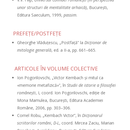
unor structuri de mentalitate arhaică)
, Bucureşti,
Editura Saeculum, 1999,
passim
.
PREFEŢE/POSTFEŢE
Gheorghe Vlăduţescu, „Postfaţă” la
Dicţionar de
mitologie generală
, ed. a II-a, pp. 661–665.
ARTICOLE ÎN VOLUME COLECTIVE
Ion Pogorilovschi, „Victor Kernbach şi mitul ca
«memorie metafizică»”, în
Studii de istorie a filosofiei
româneşti
, I, coord. Ion Pogorilovschi, ediţie de
Mona Mamulea, Bucureşti, Editura Academiei
Române, 2006, pp. 303–306.
Cornel Robu, „Kernbach Victor”, în
Dicţionarul
scriitorilor români
,
D-L
, coord. Mircea Zaciu, Marian