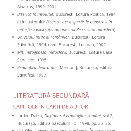
Albatros, 1995, 2004.
Biserica în involuţie
, Bucureşti, Editura Politică, 1984;
(titlul autorului:
Biserica – şi disperările noastre – în
mitosfera existenţei umane
sau
Biserica în mitosferă
).
Universul mitic al românilor
, Bucureşti, Editura
Ştiinţifică, 1994; reed. Bucureşti, Lucman, 2002.
Mit, mitogeneză, mitosferă
, Bucureşti, Editura Casa
Şcoalelor, 1995.
Penumbra dedicaţilor
[Memorii], Bucureşti, Editura
Ştiinţifică, 1997.
LITERATURĂ SECUNDARĂ
CAPITOLE ÎN CĂRŢI DE AUTOR
Iordan Datcu,
Dicţionarul etnologilor români
, vol 2,
Bucureşti, Editura Saeculum I.O., 1998, pp. 35–36.
V.V. Filip,
Universul colindei româneşti (În perspectiva