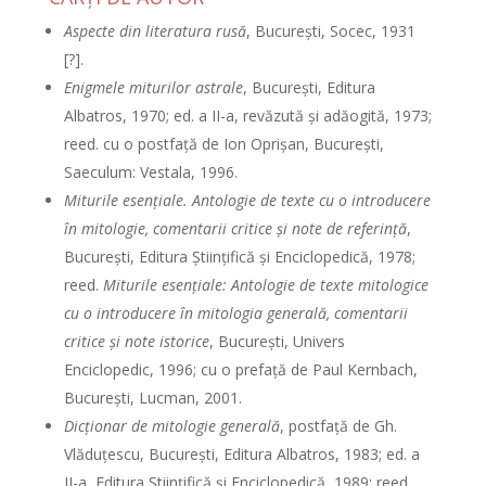
Aspecte din literatura rusă
, Bucureşti, Socec, 1931
[?].
Enigmele miturilor astrale
, Bucureşti, Editura
Albatros, 1970; ed. a II-a, revăzută şi adăogită, 1973;
reed. cu o postfaţă de Ion Oprişan, Bucureşti,
Saeculum: Vestala, 1996.
Miturile esenţiale. Antologie de texte cu o introducere
în mitologie, comentarii critice şi note de referinţă
,
Bucureşti, Editura Ştiinţifică şi Enciclopedică, 1978;
reed.
Miturile esenţiale: Antologie de texte mitologice
cu o introducere în mitologia generală, comentarii
critice şi note istorice
, Bucureşti, Univers
Enciclopedic, 1996; cu o prefaţă de Paul Kernbach,
Bucureşti, Lucman, 2001.
Dicţionar de mitologie generală
, postfaţă de Gh.
Vlăduţescu, Bucureşti, Editura Albatros, 1983; ed. a
II-a, Editura Ştiinţifică şi Enciclopedică, 1989; reed.