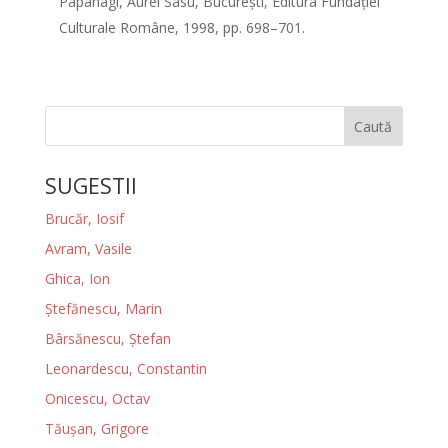
Papahagi, Aurel Sasu, Bucureşti, Editura Fundaţiei
Culturale Române, 1998, pp. 698–701.
Caută
SUGESTII
Brucăr, Iosif
Avram, Vasile
Ghica, Ion
Ştefănescu, Marin
Bârsănescu, Ştefan
Leonardescu, Constantin
Onicescu, Octav
Tăuşan, Grigore