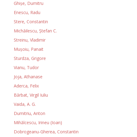
Ghișe, Dumitru
Enescu, Radu
Stere, Constantin
Michăilescu, Ștefan C.
Streinu, Vladimir
Muşoiu, Panait
Sturdza, Grigore
Vianu, Tudor
Joja, Athanase
Aderca, Felix
Bărbat, Virgil Iuliu
Vaida, A. G.
Dumitriu, Anton
Mihălcescu, Irineu (Ioan)
Dobrogeanu-Gherea, Constantin