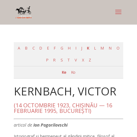
A
B
C
D
E
F
G
H
I
J
K
L
M
N
O
P
R
S
T
V
X
Z
Ke
Ko
KERNBACH, VICTOR
(14 OCTOMBRIE 1923, CHIŞINĂU — 16
FEBRUARIE 1995, BUCUREŞTI)
articol de
Ion Pogorilovschi
Istoriograf şi hermeneut al gândirii mitice, filosof al