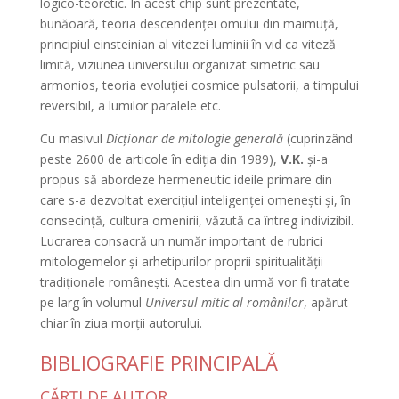
logico-teoretic. În acest chip sunt prezentate,
bunăoară, teoria descendenţei omului din maimuţă,
principiul einsteinian al vitezei luminii în vid ca viteză
limită, viziunea universului organizat simetric sau
armonios, teoria evoluţiei cosmice pulsatorii, a timpului
reversibil, a lumilor paralele etc.
Cu masivul
Dicţionar de mitologie generală
(cuprinzând
peste 2600 de articole în ediţia din 1989),
V.K.
şi-a
propus să abordeze hermeneutic ideile primare din
care s-a dezvoltat exerciţiul inteligenţei omeneşti şi, în
consecinţă, cultura omenirii, văzută ca întreg indivizibil.
Lucrarea consacră un număr important de rubrici
mitologemelor şi arhetipurilor proprii spiritualităţii
tradiţionale româneşti. Acestea din urmă vor fi tratate
pe larg în volumul
Universul mitic al românilor
, apărut
chiar în ziua morţii autorului.
BIBLIOGRAFIE PRINCIPALĂ
CĂRŢI DE AUTOR