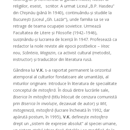
religiilor, eseist, scriitor. A urmat Liceul „B.P. Hasdeu”
din Chişinău (până în 1940), continuându-şi studiile la
Bucureşti (Liceul „Gh. Lazăr”), unde familia sa se va
retrage de teama ocupaţiei sovietice. Urmează
Facultatea de Litere şi Filosofie (1942–1946),
susţinându-şi lucrarea de licenţă în 1947. Profesează ca
redactor la noile reviste ale epocii postbelice –
Veac
nou
,
Scânteia
,
Magazin
, ca activist cultural (metodist,
instructor) şi traducător din literatura rusă.
Gândirea lui
V.K.
s-a raportat permanent la orizontul
atemporal al culturilor fondatoare ale umanităţii, al
miturilor originare. Introduce în literatura de specialitate
conceptul de
mitosferă
. În două dintre lucrările sale,
Biserica în mitosferă
(titlu înlocuit de cenzura comunistă
prin
Biserica în involuţie
, dezavuat de autor) şi
Mit,
mitogeneză, mitosferă
(lucrare încheiată în 1992, dar
apărută postum, în 1995),
V.K.
defineşte
mitosfera
drept un „sistem de expresie absolut” al speciei umane,