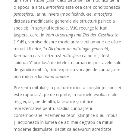
un sistem
stabil
(chiar dacă detaliile i se modifică de la
o epocă la alta).
Mitosfera
este cea care condiţionează
psihosfera
, iar nu invers (modificându-se,
mitosfera
dictează modificările generale ale structurii psihice a
speciei). În sprijinul ideii sale,
V.K.
recurge la Karl
Jaspers, care, în
Vom Ursprung und Ziel der Geschichte
(1949), vorbise despre modelarea vieţii umane de către
mituri. Ulterior, în
Dicţionar de mitologie generală
,
Kernbach caracterizează
mitosfera
ca pe o „sferă
spirituală” produsă de intelectul uman în ipostazele sale
de gândire mitică, fiind expresia vocaţiei de cunoaştere
prin mituri a lui
homo sapiens
.
Prezenţa mitului şi a posturii mitice a conştiinţei speciei
este raportată, pe de o parte, la formele evoluate ale
religiei, iar, pe de alta, la teoriile ştiinţifice
reprezentative pentru stadiul cunoaşterii
contemporane. Asemenea teorii ştiinţifice s-au impus
şi acţionează în lumea de azi mai degrabă ca mituri
moderne disimulate, decât ca adevăruri acreditate