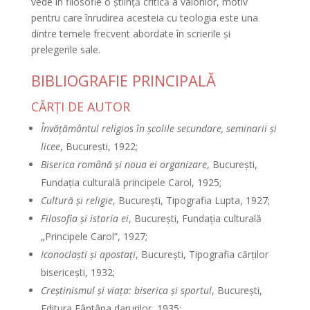
vede în filosofie o ştiinţă critică a valorilor, motiv
pentru care înrudirea acesteia cu teologia este una
dintre temele frecvent abordate în scrierile şi
prelegerile sale.
BIBLIOGRAFIE PRINCIPALĂ
CĂRŢI DE AUTOR
Învăţământul religios în şcolile secundare, seminarii şi
licee
, Bucureşti, 1922;
Biserica română şi noua ei organizare
, Bucureşti,
Fundaţia culturală principele Carol, 1925;
Cultură şi religie
, Bucureşti, Tipografia Lupta, 1927;
Filosofia şi istoria ei
, Bucureşti, Fundaţia culturală
„Principele Carol”, 1927;
Iconoclaşti şi apostaţi
, Bucureşti, Tipografia cărţilor
bisericeşti, 1932;
Creştinismul şi viaţa: biserica şi sportul
, Bucureşti,
Editura Fântâna darurilor, 1935;