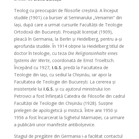
Teolog cu preocupări de filosofie creştină. A început
studiile (1901) ca bursier al Seminarului „Veniamin” din
Iaşi, după care a urmat cursurile Facultăţii de Teologie
Ortodoxă din Bucureşti. Proaspăt licenţiat (1909),
pleacă în Germania, la Berlin şi Heidelberg, pentru a-şi
aprofunda studiile. În 1914 obţine la Heidelberg titlul de
doctor în teologie, cu teza
Die Religionsinhalte eines
Systems der Werte
, coordonată de Ernst Troeltsch.
Începând cu 1927,
I.G.S.
predă la Facultatea de
Teologie din Iaşi, cu sediul la Chişinău, iar apoi la
Facultatea de Teologie din Bucureşti. La cererea şi
insistenţele lui
I.G.S.
şi cu ajutorul ministrului Ion
Petrovici a fost înfiinţată Catedra de Filosofie din cadrul
Facultăţii de Teologie din Chişinău (1928). Susţine
prelegeri de apologetică şi mistică. Între anii 1950 şi
1956 a fost încarcerat la Sighetul Marmaţiei, ca urmare
a publicării unor manifeste antibolşevice.
Stagiul de pregătire din Germania i-a facilitat contactul