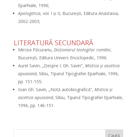
Eparhiale, 1996;
Apologetica
, vol. I şi II, Bucureşti, Editura Anastasia,
2002-2003;
LITERATURĂ SECUNDARĂ
Mircea Păcurariu,
Dicţionarul teologilor români
,
Bucureşti, Editura Univers Enciclopedic, 1996.
Aurel Savin, „Despre I. Gh. Savin”,
Mistica şi ascetica
apuseană,
Sibiu, Tiparul Tipografiei Eparhiale, 1996,
pp. 151-155;
Ioan Gh. Savin, „Notă autobiografică”,
Mistica şi
ascetica apuseană,
Sibiu, Tiparul Tipografiei Eparhiale,
1996, pp. 146-151.
Caută