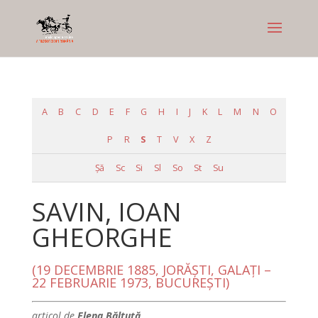
A
B
C
D
E
F
G
H
I
J
K
L
M
N
O
P
R
S
T
V
X
Z
Şă
Sc
Si
Sl
So
St
Su
SAVIN, IOAN
GHEORGHE
(19 DECEMBRIE 1885, JORĂŞTI, GALAŢI –
22 FEBRUARIE 1973, BUCUREŞTI)
articol de
Elena Băltuţă