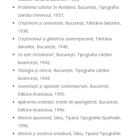
Problema cultelor în România
, Bucureşti, Tipografia
ziarului Universul, 1937;
Creştinism şi comunism
, Bucureşti, Fântâna darurilor,
1938;
Creştinismul şi gândirea contemporană
, Fântâna
darurilor, Bucureşti, 1940;
Ce este Ortodoxia?
, Bucureşti, Tipografia cărţilor
bisericeşti, 1942;
Teologie şi istorie
, Bucureşti, Tipografia cărţilor
bisericeşti, 1943;
Iconoclaşti şi apostaţi contemporani
, Bucureşti,
Editura Anastasia, 1995;
Apărarea credinţei: tratat de apologetică
, Bucureşti,
Editura Anastasia, 1996;
Mistica apuseană
, Sibiu, Tiparul Tipografiei Eparhiale,
1996;
Mistica şi ascetica ortodoxă
, Sibiu, Tiparul Tipografiei