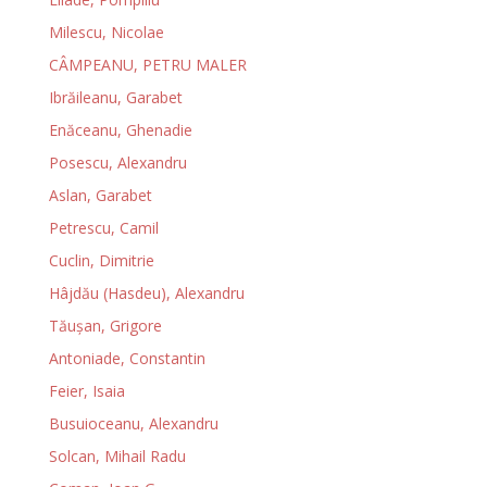
Milescu, Nicolae
CÂMPEANU, PETRU MALER
Ibrăileanu, Garabet
Enăceanu, Ghenadie
Posescu, Alexandru
Aslan, Garabet
Petrescu, Camil
Cuclin, Dimitrie
Hâjdău (Hasdeu), Alexandru
Tăuşan, Grigore
Antoniade, Constantin
Feier, Isaia
Busuioceanu, Alexandru
Solcan, Mihail Radu