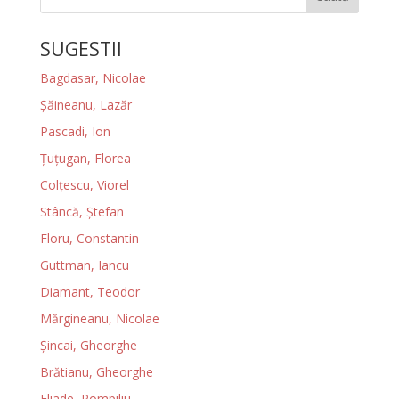
SUGESTII
Bagdasar, Nicolae
Şăineanu, Lazăr
Pascadi, Ion
Ţuţugan, Florea
Colţescu, Viorel
Stâncă, Ştefan
Floru, Constantin
Guttman, Iancu
Diamant, Teodor
Mărgineanu, Nicolae
Şincai, Gheorghe
Brătianu, Gheorghe
Eliade, Pompiliu