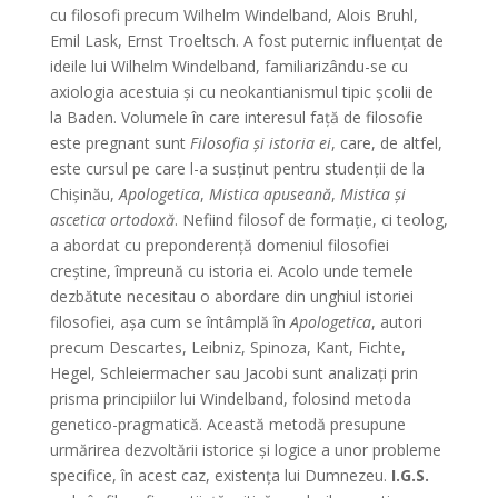
cu filosofi precum Wilhelm Windelband, Alois Bruhl,
Emil Lask, Ernst Troeltsch. A fost puternic influenţat de
ideile lui Wilhelm Windelband, familiarizându-se cu
axiologia acestuia şi cu neokantianismul tipic şcolii de
la Baden. Volumele în care interesul faţă de filosofie
este pregnant sunt
Filosofia şi istoria ei
, care, de altfel,
este cursul pe care l-a susţinut pentru studenţii de la
Chişinău,
Apologetica
,
Mistica apuseană
,
Mistica şi
ascetica ortodoxă
. Nefiind filosof de formaţie, ci teolog,
a abordat cu preponderenţă domeniul filosofiei
creştine, împreună cu istoria ei. Acolo unde temele
dezbătute necesitau o abordare din unghiul istoriei
filosofiei, aşa cum se întâmplă în
Apologetica
, autori
precum Descartes, Leibniz, Spinoza, Kant, Fichte,
Hegel, Schleiermacher sau Jacobi sunt analizaţi prin
prisma principiilor lui Windelband, folosind metoda
genetico-pragmatică. Această metodă presupune
urmărirea dezvoltării istorice şi logice a unor probleme
specifice, în acest caz, existenţa lui Dumnezeu.
I.G.S.