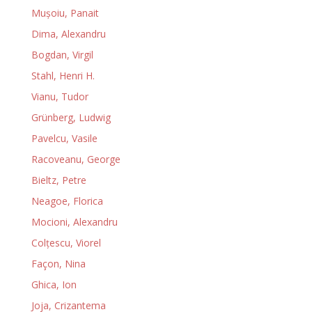
Muşoiu, Panait
Dima, Alexandru
Bogdan, Virgil
Stahl, Henri H.
Vianu, Tudor
Grünberg, Ludwig
Pavelcu, Vasile
Racoveanu, George
Bieltz, Petre
Neagoe, Florica
Mocioni, Alexandru
Colţescu, Viorel
Façon, Nina
Ghica, Ion
Joja, Crizantema