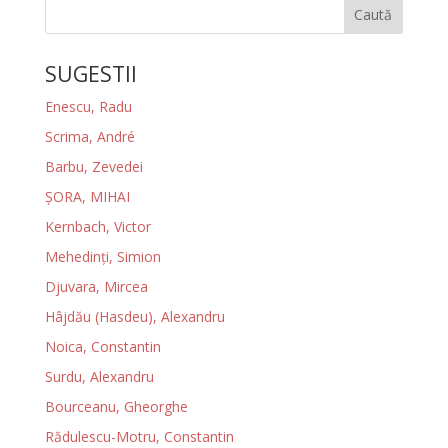
Caută
SUGESTII
Enescu, Radu
Scrima, André
Barbu, Zevedei
ȘORA, MIHAI
Kernbach, Victor
Mehedinţi, Simion
Djuvara, Mircea
Hâjdău (Hasdeu), Alexandru
Noica, Constantin
Surdu, Alexandru
Bourceanu, Gheorghe
Rădulescu-Motru, Constantin