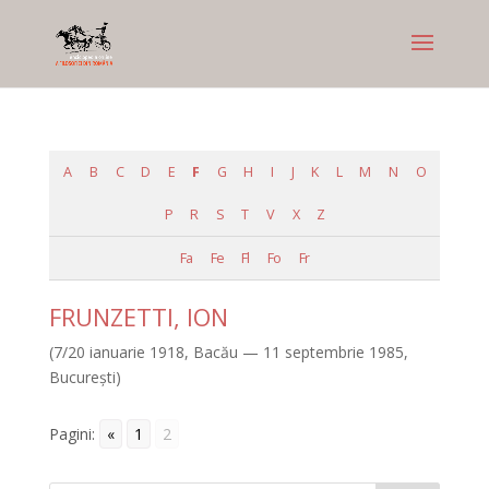
A
B
C
D
E
F
G
H
I
J
K
L
M
N
O
P
R
S
T
V
X
Z
Fa
Fe
Fl
Fo
Fr
FRUNZETTI, ION
(7/20 ianuarie 1918, Bacău — 11 septembrie 1985,
Bucureşti)
Pagini:
«
1
2