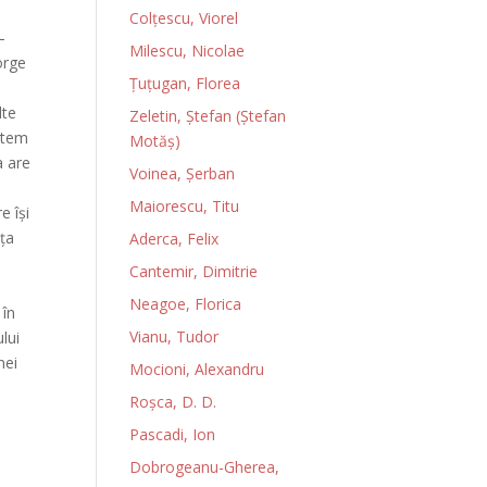
Colţescu, Viorel
–
Milescu, Nicolae
orge
Ţuţugan, Florea
lte
Zeletin, Ștefan (Ștefan
stem
Motăș)
a are
Voinea, Şerban
Maiorescu, Titu
e îşi
nţa
Aderca, Felix
e
Cantemir, Dimitrie
Neagoe, Florica
 în
Vianu, Tudor
lui
nei
Mocioni, Alexandru
Roșca, D. D.
Pascadi, Ion
Dobrogeanu-Gherea,