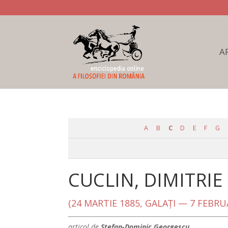
A
A
B
C
D
E
F
G
CUCLIN, DIMITRIE
(24 MARTIE 1885, GALAŢI — 7 FEBRU
articol de
Ştefan-Dominic Georgescu