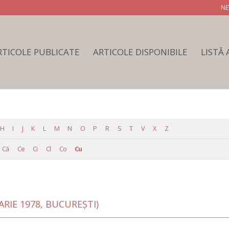
NE
RTICOLE PUBLICATE
ARTICOLE DISPONIBILE
LISTĂ
H
I
J
K
L
M
N
O
P
R
S
T
V
X
Z
Că
Ce
Ci
Cl
Co
Cu
ARIE 1978, BUCUREŞTI)