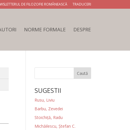
WSLETTERUL DE FILOZOFIE ROMÂNEASCĂ
TRADUCERI
 AUTORI
NORME FORMALE
DESPRE
Caută
SUGESTII
Rusu, Liviu
Barbu, Zevedei
Stoichiţă, Radu
Michăilescu, Ștefan C.