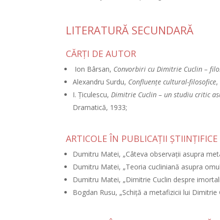
LITERATURĂ SECUNDARĂ
CĂRŢI DE AUTOR
Ion Bârsan,
Convorbiri cu Dimitrie Cuclin – filo
Alexandru Surdu,
Confluenţe cultural-filosofice
,
I. Ţiculescu,
Dimitrie Cuclin – un studiu critic as
Dramatică, 1933;
ARTICOLE ÎN PUBLICAŢII ŞTIINŢIFICE
Dumitru Matei, „Câteva observaţii asupra metafiz
Dumitru Matei, „Teoria cucliniană asupra omul
Dumitru Matei, „Dimitrie Cuclin despre imortal
Bogdan Rusu, „Schiţă a metafizicii lui Dimitrie 