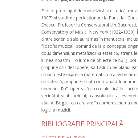
Filosof preocupat de metafizică şi estetică, muzi
1907) şi studii de perfecţionare la Paris, la „Con
Enescu. Profesor la Conservatorul din Bucureşti, 
Conservatory of Music, New York (1922–1930). Îşi
dintre scrierile sale au rămas în manuscris, inclu
filosofic muzical, pornind de la o concepţie origi
două dimensiuni: metafizică şi estetică, strâns l
lumea noastră – o lume de obiecte ce nu îşi pot av
propune să-l descopere, să-l aducă pe planul gândi
umană este expresia matematică a acestei armo
metafizică, propune drept coordonată fundamental
nemuririi.
D.C.
operează cu o dialectică în cinci ti
vecinătatea absurdului, a absolutului, a „esenţei 
său, A. Bogza, cu care are în comun schema unei 
logici a muzicii.
BIBLIOGRAFIE PRINCIPALĂ