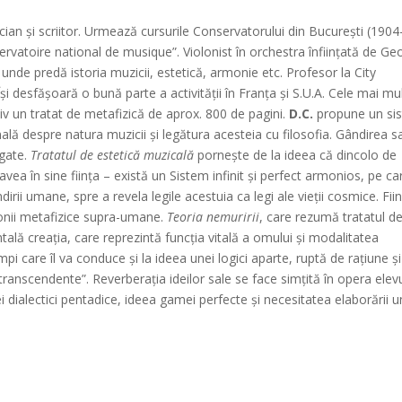
cian şi scriitor. Urmează cursurile Conservatorului din Bucureşti (1904
servatoire national de musique”. Violonist în orchestra înfiinţată de Ge
unde predă istoria muzicii, estetică, armonie etc. Profesor la City
 desfăşoară o bună parte a activităţii în Franţa şi S.U.A. Cele mai mu
siv un tratat de metafizică de aprox. 800 de pagini.
D.C.
propune un si
nală despre natura muzicii şi legătura acesteia cu filosofia. Gândirea s
egate.
Tratatul de estetică muzicală
porneşte de la ideea că dincolo de
ea în sine fiinţa – există un Sistem infinit şi perfect armonios, pe car
rii umane, spre a revela legile acestuia ca legi ale vieţii cosmice. Fii
nii metafizice supra-umane.
Teoria nemuririi
, care rezumă tratatul d
ă creaţia, care reprezintă funcţia vitală a omului şi modalitatea
mpi care îl va conduce şi la ideea unei logici aparte, ruptă de raţiune şi
transcendente”. Reverberaţia ideilor sale se face simţită în opera elevu
dialectici pentadice, ideea gamei perfecte şi necesitatea elaborării u