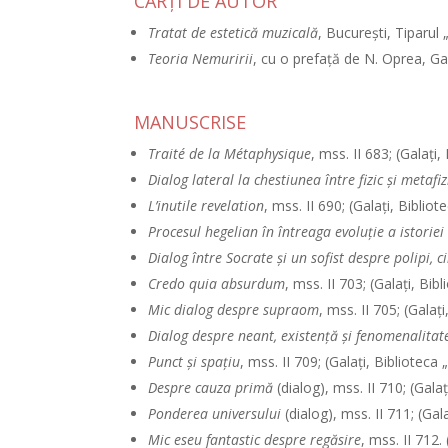
CĂRŢI DE AUTOR
Tratat de estetică muzicală
, Bucureşti, Tiparul 
Teoria Nemuririi
, cu o prefaţă de N. Oprea, Ga
MANUSCRISE
Traité de la Métaphysique
, mss. II 683; (Galaţi,
Dialog lateral la chestiunea între fizic şi metafiz
L’inutile revelation
, mss. II 690; (Galaţi, Bibliot
Procesul hegelian în întreaga evoluţie a istoriei
Dialog între Socrate şi un sofist despre polipi, c
Credo quia absurdum
, mss. II 703; (Galaţi, Bib
Mic dialog despre supraom
, mss. II 705; (Galaţ
Dialog despre neant, existenţă şi fenomenalitat
Punct şi spaţiu
, mss. II 709; (Galaţi, Biblioteca 
Despre cauza primă
(dialog), mss. II 710; (Galaţ
Ponderea universului
(dialog), mss. II 711; (Gal
Mic eseu fantastic despre regăsire
, mss. II 712.