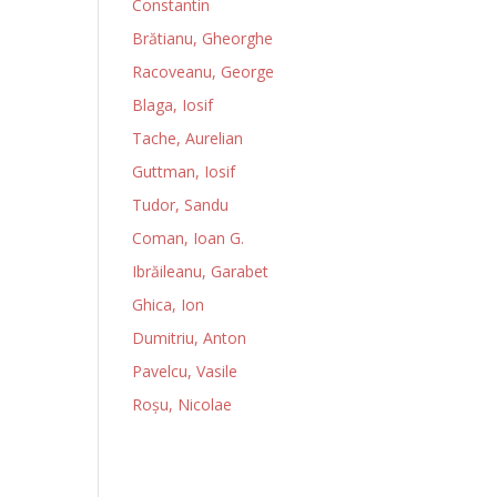
Constantin
Brătianu, Gheorghe
Racoveanu, George
Blaga, Iosif
Tache, Aurelian
Guttman, Iosif
Tudor, Sandu
Coman, Ioan G.
Ibrăileanu, Garabet
Ghica, Ion
Dumitriu, Anton
Pavelcu, Vasile
Roșu, Nicolae