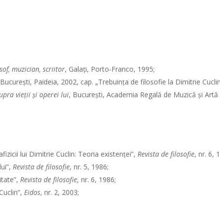
sof, muzician, scriitor
, Galaţi, Porto-Franco, 1995;
 Bucureşti, Paideia, 2002, cap. „Trebuinţa de filosofie la Dimitrie Cuclin
upra vieţii şi operei lui
, Bucureşti, Academia Regală de Muzică şi Artă
icii lui Dimitrie Cuclin: Teoria existenţei”,
Revista de filosofie
, nr. 6, 
ui”,
Revista de filosofie
, nr. 5, 1986;
itate”,
Revista de filosofie
, nr. 6, 1986;
Cuclin”,
Eidos
, nr. 2, 2003;