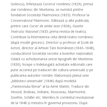
Golescu), înfiinţează
Curierul românesc
(1829), primul
ziar românesc din Muntenia, se numără printre
fondatorii Societăţii Filarmonice (1833). Profesor la
Conservatorul Filarmonic. Editează şi alte publicaţii,
printre care
Curier de ambe sexe
(1836),
Gazeta
Teatrului Naţional
(1835; prima revista de teatru).
Contribuie la întemeierea celui dintâi teatru românesc
(după model grecesc). Director şi profesor al Şcolii de
Actori, director al Arhivei Ţării Româneşti (1843–1848),
conducătorul Societăţii secrete a boierilor naţionalişti.
Odată cu achiziţionarea unicei tipografii din Muntenia
(1830), începe o îndelungată activitate editorială care
pune accentul pe traduceri din cultura universală şi pe
publicarea autorilor români. Elaborează planul unei
„biblioteci universale” (1846) după modelul
„Panteonului literar” al lui Aimé Martin. Traduce din
Hesiod, Boileau, Voltaire, Rousseau, Marmontel,
Goethe, Schiller etc. Membru în comitetul revoluţionar
de la 1848 şi ministru în guvernul provizoriu. După