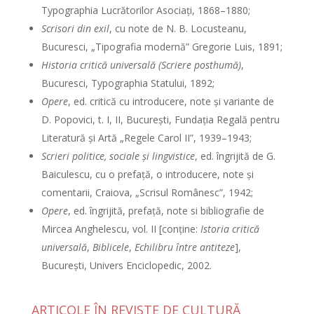
Typographia Lucrătorilor Asociaţi, 1868–1880;
Scrisori din exil
, cu note de N. B. Locusteanu,
Bucuresci, „Tipografia modernă” Gregorie Luis, 1891;
Historia critică universală
(Scriere posthumă)
,
Bucuresci, Typographia Statului, 1892;
Opere
, ed. critică cu introducere, note şi variante de
D. Popovici, t. I, II, Bucureşti, Fundaţia Regală pentru
Literatură şi Artă „Regele Carol II”, 1939–1943;
Scrieri politice, sociale şi lingvistice
, ed. îngrijită de G.
Baiculescu, cu o prefaţă, o introducere, note şi
comentarii, Craiova, „Scrisul Românesc”, 1942;
Opere
, ed. îngrijită, prefaţă, note si bibliografie de
Mircea Anghelescu, vol. II [conţine:
Istoria critică
universală
,
Biblicele
,
Echilibru între antiteze
],
Bucureşti, Univers Enciclopedic, 2002.
ARTICOLE ÎN REVISTE DE CULTURĂ