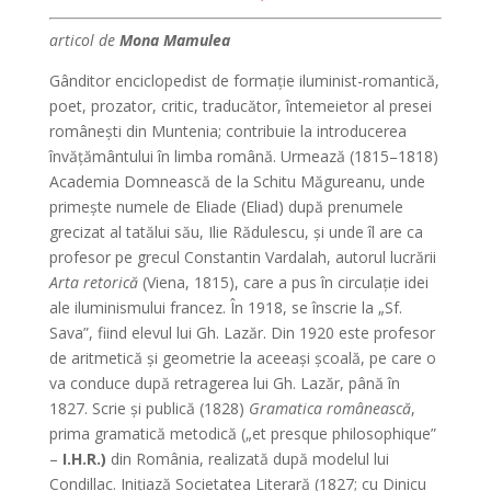
articol de
Mona Mamulea
Gânditor enciclopedist de formaţie iluminist-romantică,
poet, prozator, critic, traducător, întemeietor al presei
româneşti din Muntenia; contribuie la introducerea
învăţământului în limba română. Urmează (1815–1818)
Academia Domnească de la Schitu Măgureanu, unde
primeşte numele de Eliade (Eliad) după prenumele
grecizat al tatălui său, Ilie Rădulescu, şi unde îl are ca
profesor pe grecul Constantin Vardalah, autorul lucrării
Arta retorică
(Viena, 1815), care a pus în circulaţie idei
ale iluminismului francez. În 1918, se înscrie la „Sf.
Sava”, fiind elevul lui Gh. Lazăr. Din 1920 este profesor
de aritmetică şi geometrie la aceeaşi şcoală, pe care o
va conduce după retragerea lui Gh. Lazăr, până în
1827. Scrie şi publică (1828)
Gramatica românească
,
prima gramatică metodică („et presque philosophique”
–
I.H.R.)
din România, realizată după modelul lui
Condillac. Iniţiază Societatea Literară (1827; cu Dinicu