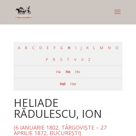
A
B
C
D
E
F
G
H
I
J
K
L
M
N
O
P
R
S
T
V
X
Z
Ha
He
Ho
Hel
Her
HELIADE
RĂDULESCU, ION
(6 IANUARIE 1802, TÂRGOVIŞTE – 27
APRILIE 1872, BUCUREŞTI)