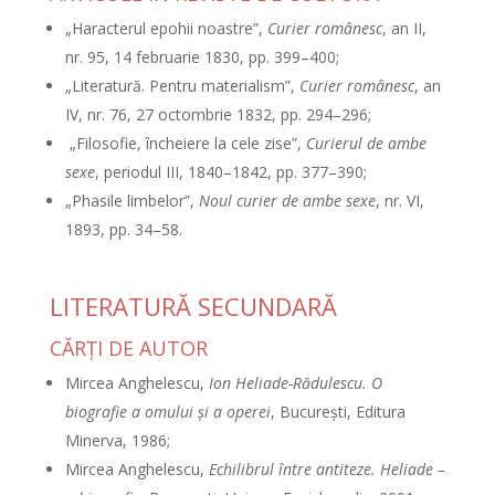
„Haracterul epohii noastre”,
Curier românesc
, an II,
nr. 95, 14 februarie 1830, pp. 399–400;
„Literatură. Pentru materialism”,
Curier românesc
, an
IV, nr. 76, 27 octombrie 1832, pp. 294–296;
„Filosofie, încheiere la cele zise”,
Curierul de ambe
sexe
, periodul III, 1840–1842, pp. 377–390;
„Phasile limbelor”,
Noul curier de ambe sexe
, nr. VI,
1893, pp. 34–58.
LITERATURĂ SECUNDARĂ
CĂRŢI DE AUTOR
Mircea Anghelescu,
Ion Heliade-Rădulescu. O
biografie a omului şi a operei
, Bucureşti, Editura
Minerva, 1986;
Mircea Anghelescu,
Echilibrul între antiteze. Heliade –