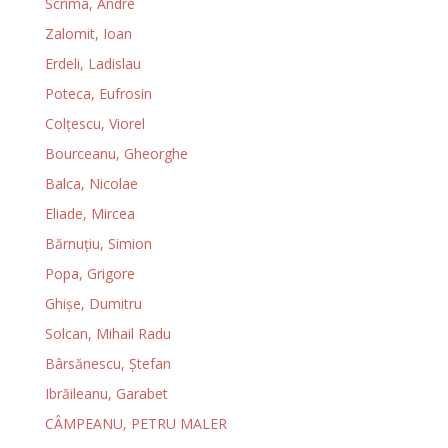
Scrima, André
Zalomit, Ioan
Erdeli, Ladislau
Poteca, Eufrosin
Colţescu, Viorel
Bourceanu, Gheorghe
Balca, Nicolae
Eliade, Mircea
Bărnuţiu, Simion
Popa, Grigore
Ghișe, Dumitru
Solcan, Mihail Radu
Bârsănescu, Ştefan
Ibrăileanu, Garabet
CÂMPEANU, PETRU MALER