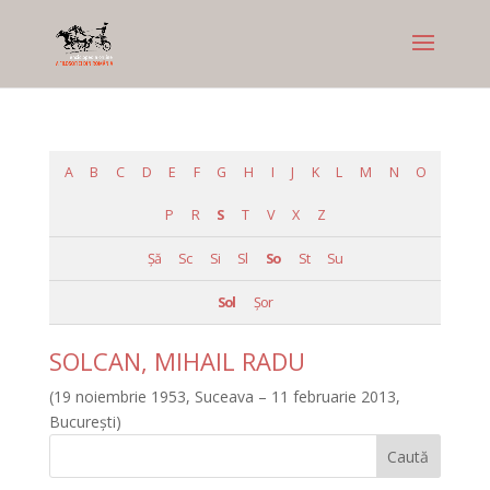
A
B
C
D
E
F
G
H
I
J
K
L
M
N
O
P
R
S
T
V
X
Z
Şă
Sc
Si
Sl
So
St
Su
Sol
Șor
SOLCAN, MIHAIL RADU
(19 noiembrie 1953, Suceava – 11 februarie 2013,
București)
Caută