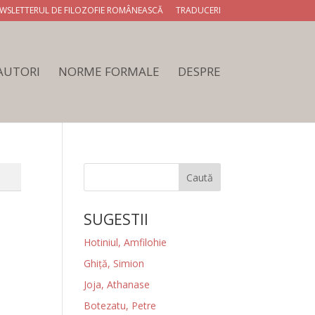
WSLETTERUL DE FILOZOFIE ROMÂNEASCĂ
TRADUCERI
 AUTORI
NORME FORMALE
DESPRE
Caută
SUGESTII
Hotiniul, Amfilohie
Ghiţă, Simion
Joja, Athanase
Botezatu, Petre