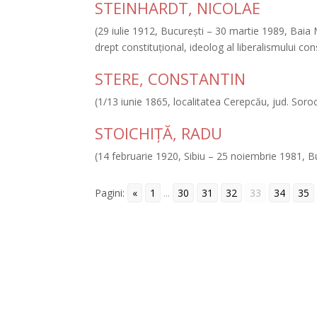
STEINHARDT, NICOLAE
(29 iulie 1912, Bucureşti – 30 martie 1989, Baia M
drept constituţional, ideolog al liberalismului cons
STERE, CONSTANTIN
(1/13 iunie 1865, localitatea Cerepcău, jud. So
STOICHIŢĂ, RADU
(14 februarie 1920, Sibiu – 25 noiembrie 1981, B
Pagini:
«
1
...
30
31
32
33
34
35