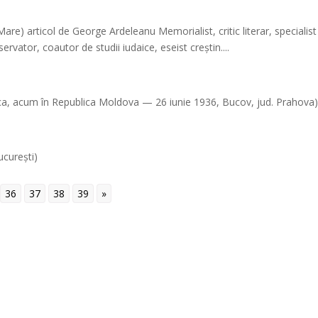
are) articol de George Ardeleanu Memorialist, critic literar, specialist
ervator, coautor de studii iudaice, eseist creştin....
roca, acum în Republica Moldova — 26 iunie 1936, Bucov, jud. Prahova
ucureşti)
36
37
38
39
»