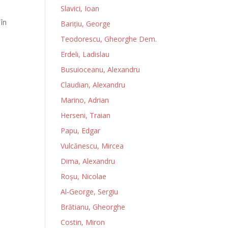
Slavici, Ioan
 în
Bariţiu, George
Teodorescu, Gheorghe Dem.
Erdeli, Ladislau
Busuioceanu, Alexandru
)
Claudian, Alexandru
Marino, Adrian
Herseni, Traian
Papu, Edgar
Vulcănescu, Mircea
Dima, Alexandru
Roșu, Nicolae
Al-George, Sergiu
Brătianu, Gheorghe
Costin, Miron