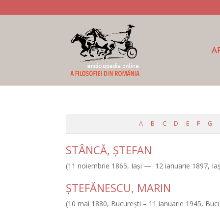
A
A
B
C
D
E
F
G
STÂNCĂ, ŞTEFAN
(11 noiembrie 1865, Iaşi — 12 ianuarie 1897, Iaş
ŞTEFĂNESCU, MARIN
(10 mai 1880, Bucureşti – 11 ianuarie 1945, Bucu