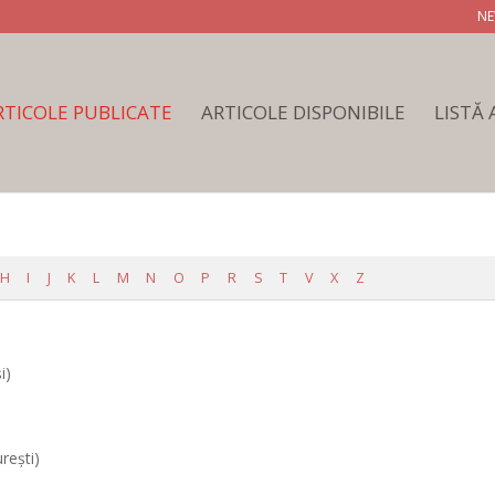
NE
RTICOLE PUBLICATE
ARTICOLE DISPONIBILE
LISTĂ
H
I
J
K
L
M
N
O
P
R
S
T
V
X
Z
i)
reşti)