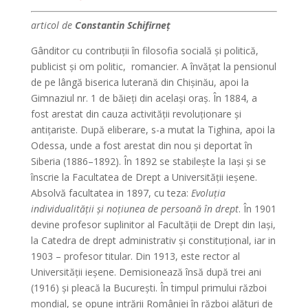
articol de
Constantin Schifirneţ
Gânditor cu contribuţii în filosofia socială şi politică,
publicist şi om politic, romancier. A învăţat la pensionul
de pe lângă biserica luterană din Chişinău, apoi la
Gimnaziul nr. 1 de băieţi din acelaşi oraş. În 1884, a
fost arestat din cauza activităţii revoluţionare şi
antiţariste. După eliberare, s-a mutat la Tighina, apoi la
Odessa, unde a fost arestat din nou şi deportat în
Siberia (1886–1892). În 1892 se stabileşte la Iaşi şi se
înscrie la Facultatea de Drept a Universităţii ieşene.
Absolvă facultatea in 1897, cu teza:
Evoluţia
individualităţii şi noţiunea de persoană în drept
. În 1901
devine profesor suplinitor al Facultăţii de Drept din Iaşi,
la Catedra de drept administrativ şi constituţional, iar in
1903 – profesor titular. Din 1913, este rector al
Universităţii ieşene. Demisionează însă după trei ani
(1916) şi pleacă la Bucureşti. În timpul primului război
mondial, se opune intrării României în război alături de