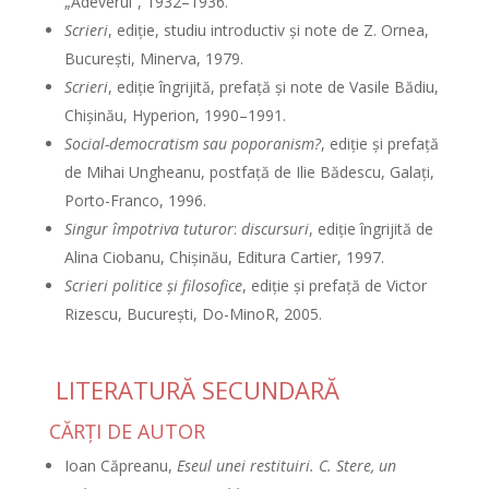
„Adeverul”, 1932–1936.
Scrieri
, ediţie, studiu introductiv şi note de Z. Ornea,
Bucureşti, Minerva, 1979.
Scrieri
, ediţie îngrijită, prefaţă şi note de Vasile Bădiu,
Chişinău, Hyperion, 1990–1991.
Social-democratism sau poporanism?
, ediţie şi prefaţă
de Mihai Ungheanu, postfaţă de Ilie Bădescu, Galaţi,
Porto-Franco, 1996.
Singur împotriva tuturor
:
discursuri
, ediţie îngrijită de
Alina Ciobanu, Chişinău, Editura Cartier, 1997.
Scrieri politice şi filosofice
, ediţie şi prefaţă de Victor
Rizescu, Bucureşti, Do-MinoR, 2005.
LITERATURĂ SECUNDARĂ
CĂRŢI DE AUTOR
Ioan Căpreanu,
Eseul unei restituiri. C. Stere, un