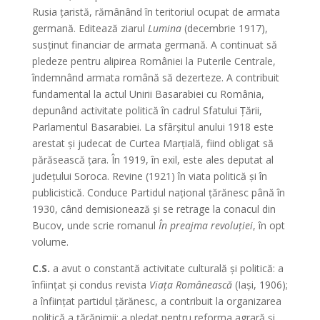
Rusia ţaristă, rămânând în teritoriul ocupat de armata
germană. Editează ziarul
Lumina
(decembrie 1917),
susţinut financiar de armata germană. A continuat să
pledeze pentru alipirea României la Puterile Centrale,
îndemnând armata română să dezerteze. A contribuit
fundamental la actul Unirii Basarabiei cu România,
depunând activitate politică în cadrul Sfatului Ţării,
Parlamentul Basarabiei. La sfârşitul anului 1918 este
arestat şi judecat de Curtea Marţială, fiind obligat să
părăsească ţara. În 1919, în exil, este ales deputat al
judeţului Soroca. Revine (1921) în viata politică şi în
publicistică. Conduce Partidul naţional ţărănesc până în
1930, când demisionează şi se retrage la conacul din
Bucov, unde scrie romanul
În preajma revoluţiei
, în opt
volume.
C.S.
a avut o constantă activitate culturală şi politică: a
înfiinţat şi condus revista
Viaţa Românească
(Iaşi, 1906);
a înfiinţat partidul ţărănesc, a contribuit la organizarea
politică a ţărănimii; a pledat pentru reforma agrară şi