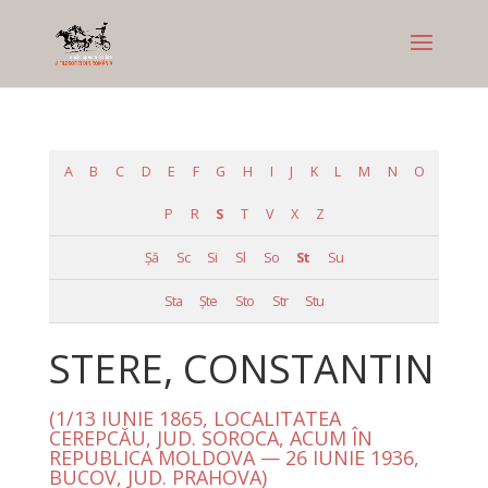
A
B
C
D
E
F
G
H
I
J
K
L
M
N
O
P
R
S
T
V
X
Z
Şă
Sc
Si
Sl
So
St
Su
Sta
Şte
Sto
Str
Stu
STERE, CONSTANTIN
(1/13 IUNIE 1865, LOCALITATEA
CEREPCĂU, JUD. SOROCA, ACUM ÎN
REPUBLICA MOLDOVA — 26 IUNIE 1936,
BUCOV, JUD. PRAHOVA)