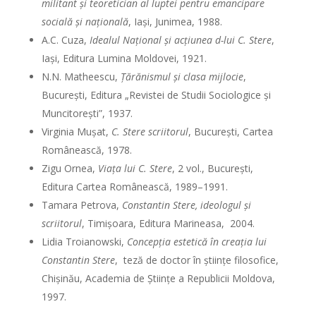
militant şi teoretician al luptei pentru emancipare
socială şi naţională
, Iaşi, Junimea, 1988.
A.C. Cuza,
Idealul Naţional şi acţiunea d-lui C. Stere
,
Iaşi, Editura Lumina Moldovei, 1921.
N.N. Matheescu,
Ţărănismul şi clasa mijlocie
,
Bucureşti, Editura „Revistei de Studii Sociologice şi
Muncitoreşti”, 1937.
Virginia Muşat,
C. Stere scriitorul
, Bucureşti, Cartea
Românească, 1978.
Zigu Ornea,
Viaţa lui C. Stere
, 2 vol., Bucureşti,
Editura Cartea Românească, 1989–1991.
Tamara Petrova,
Constantin Stere, ideologul şi
scriitorul
, Timişoara, Editura Marineasa, 2004.
Lidia Troianowski,
Concepţia estetică în creaţia lui
Constantin Stere
, teză de doctor în ştiinţe filosofice,
Chişinău, Academia de Ştiinţe a Republicii Moldova,
1997.