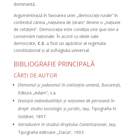
dominantă.
Argumentează în favoarea unei „democraţii rurale” în
contextul căreia „naţiunea de ţărani” devine o „naţiune
de cetăţeni”. Democraţia este condiţia
sine qua non
a
conservării naţionale. În acord cu ideile sale
democrate,
C.S.
a fost un apărător al regimului
constituţional şi al sufragiului universal.
BIBLIOGRAFIE PRINCIPALĂ
CĂRŢI DE AUTOR
Elenismul şi judaismul în civilizaţia umană
, Bucureşti,
Editura „Adam”, s.a.
Evoluţia individualităţii şi noţiunea de persoană în
drept: studiu sociologic şi juridic
, Iaşi, Tipografia H.
Goldner, 1897.
Introducere în studiul dreptului Constituţional
, Iaşi,
Tipografia editoare „Dacia”, 1903.