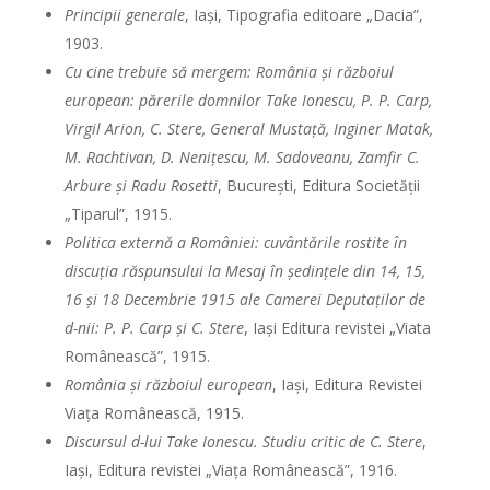
Principii generale
, Iaşi, Tipografia editoare „Dacia”,
1903.
Cu cine trebuie să mergem: România şi războiul
european: părerile domnilor Take Ionescu, P. P. Carp,
Virgil Arion, C. Stere, General Mustaţă, Inginer Matak,
M. Rachtivan, D. Neniţescu, M. Sadoveanu, Zamfir C.
Arbure şi Radu Rosetti
, Bucureşti, Editura Societăţii
„Tiparul”, 1915.
Politica externă a României: cuvântările rostite în
discuţia răspunsului la Mesaj în şedinţele din 14, 15,
16 şi 18 Decembrie 1915 ale Camerei Deputaţilor de
d-nii: P. P. Carp şi C. Stere
, Iaşi Editura revistei „Viata
Românească”, 1915.
România şi războiul european
, Iaşi, Editura Revistei
Viaţa Românească, 1915.
Discursul d-lui Take Ionescu. Studiu critic de C. Stere
,
Iaşi, Editura revistei „Viaţa Românească”, 1916.