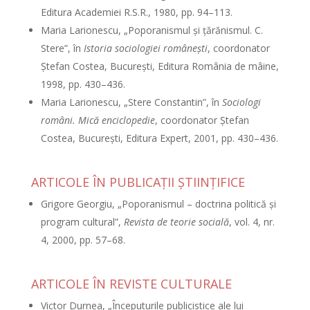
Editura Academiei R.S.R., 1980, pp. 94–113.
Maria Larionescu, „Poporanismul şi ţărănismul. C.
Stere”, în
Istoria
sociologiei româneşti
, coordonator
Ştefan Costea, Bucureşti, Editura România de mâine,
1998, pp. 430–436.
Maria Larionescu, „Stere Constantin”, în
Sociologi
români. Mică enciclopedie
, coordonator Ştefan
Costea, Bucureşti, Editura Expert, 2001, pp. 430–436.
ARTICOLE ÎN PUBLICAŢII ŞTIINŢIFICE
Grigore Georgiu, „Poporanismul – doctrina politică şi
program cultural”,
Revista de teorie socială
, vol. 4, nr.
4, 2000, pp. 57–68.
ARTICOLE ÎN REVISTE CULTURALE
Victor Durnea, „Începuturile publicistice ale lui