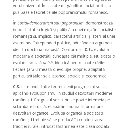
votul universal. În calitate de gânditor social-politic, a
pus bazele teoretice ale poporanismului românesc.
În
Social-democratism sau poporanism
, demonstrează
imposibilitatea logică şi politică a unei mişcări socialiste
româneşti şi, implicit, caracterul artificial şi steril al unei
asemenea întreprinderi politice, aducând ca argument
idei din doctrina marxistă. Conform lui
C.S.
, evoluţia
modernă a societăţii cunoaşte căi multiple. Nu există o
evoluţie socială
unică
, identică pentru toate ţările:
fiecare ţară urmează o evoluţie proprie, adaptată
particularităţilor sale istorice, sociale şi economice.
C.S.
este unul dintre teoreticienii progresului social,
aplicând evoluţionismul în studiul dezvoltării moderne
româneşti. Progresul social nu se poate întemeia pe
schimbare bruscă, el apărând numai în urma unei
dezvoltări organice. Evoluţia organică a societăţii
româneşti trebuie să se producă în continuitatea
tradiţiei rurale, întrucât ţărănimea este clasa socială