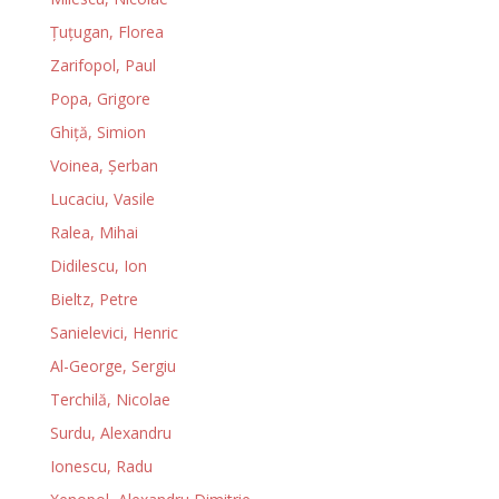
Ţuţugan, Florea
Zarifopol, Paul
Popa, Grigore
Ghiţă, Simion
Voinea, Şerban
Lucaciu, Vasile
Ralea, Mihai
Didilescu, Ion
Bieltz, Petre
Sanielevici, Henric
Al-George, Sergiu
Terchilă, Nicolae
Surdu, Alexandru
Ionescu, Radu