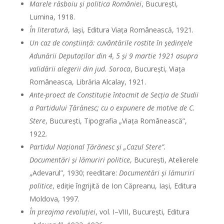
Marele răsboiu şi politica României
, Bucureşti,
Lumina, 1918.
În literatură
, Iaşi, Editura Viaţa Românească, 1921.
Un caz de conştiinţă: cuvântările rostite în şedinţele
Adunării Deputaţilor din 4, 5 şi 9 martie 1921 asupra
validării alegerii din jud. Soroca
, Bucureşti, Viaţa
Româneasca, Librăria Alcalay, 1921.
Ante-proect de Constituţie întocmit de Secţia de Studii
a Partidului Ţărănesc; cu o expunere de motive de C.
Stere
, Bucureşti, Tipografia „Viaţa Românească”,
1922.
Partidul Naţional Ţărănesc şi „Cazul Stere”.
Documentări şi lămuriri politice
, Bucureşti, Atelierele
„Adevarul”, 1930; reeditare:
Documentări şi lămuriri
politice
, ediţie îngrijită de Ion Căpreanu, Iaşi, Editura
Moldova, 1997.
În preajma revoluţiei
, vol. I–VIII, Bucureşti, Editura