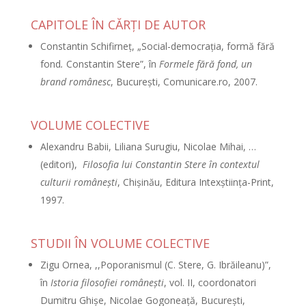
CAPITOLE ÎN CĂRŢI DE AUTOR
Constantin Schifirneţ, „Social-democraţia, formă fără
fond
.
Constantin Stere”, în
Formele fără fond, un
brand românesc
, Bucureşti, Comunicare.ro, 2007.
VOLUME COLECTIVE
Alexandru Babii, Liliana Surugiu, Nicolae Mihai, …
(editori),
Filosofia lui Constantin Stere în contextul
culturii româneşti
, Chişinău, Editura Intexştiinţa-Print,
1997.
STUDII ÎN VOLUME COLECTIVE
Zigu Ornea, ,,Poporanismul (C. Stere, G. Ibrăileanu)”,
în
Istoria filosofiei româneşti
, vol. II, coordonatori
Dumitru Ghişe, Nicolae Gogoneaţă, Bucureşti,