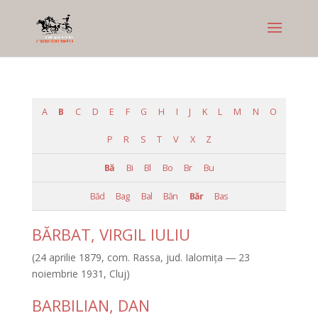
A
B
C
D
E
F
G
H
I
J
K
L
M
N
O
P
R
S
T
V
X
Z
Bă
Bi
Bl
Bo
Br
Bu
Băd
Bag
Bal
Băn
Băr
Bas
BĂRBAT, VIRGIL IULIU
(24 aprilie 1879, com. Rassa, jud. Ialomiţa ― 23
noiembrie 1931, Cluj)
BARBILIAN, DAN