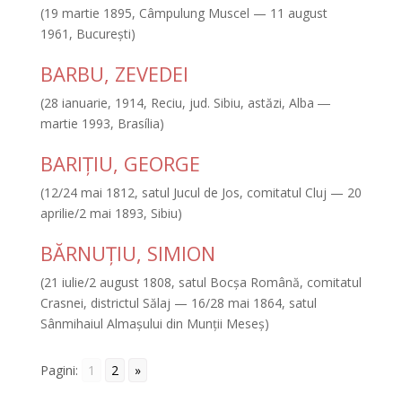
(19 martie 1895, Câmpulung Muscel — 11 august
1961, Bucureşti)
BARBU, ZEVEDEI
(28 ianuarie, 1914, Reciu, jud. Sibiu, astăzi, Alba ―
martie 1993, Brasília)
BARIŢIU, GEORGE
(12/24 mai 1812, satul Jucul de Jos, comitatul Cluj — 20
aprilie/2 mai 1893, Sibiu)
BĂRNUŢIU, SIMION
(21 iulie/2 august 1808, satul Bocşa Română, comitatul
Crasnei, districtul Sălaj — 16/28 mai 1864, satul
Sânmihaiul Almaşului din Munţii Meseş)
Pagini:
1
2
»