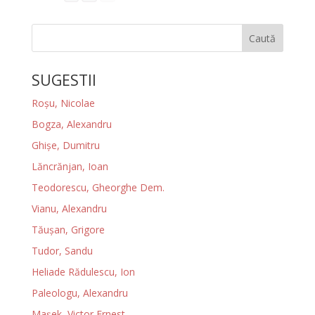
Caută
SUGESTII
Roșu, Nicolae
Bogza, Alexandru
Ghișe, Dumitru
Lăncrănjan, Ioan
Teodorescu, Gheorghe Dem.
Vianu, Alexandru
Tăuşan, Grigore
Tudor, Sandu
Heliade Rădulescu, Ion
Paleologu, Alexandru
Maşek, Victor Ernest