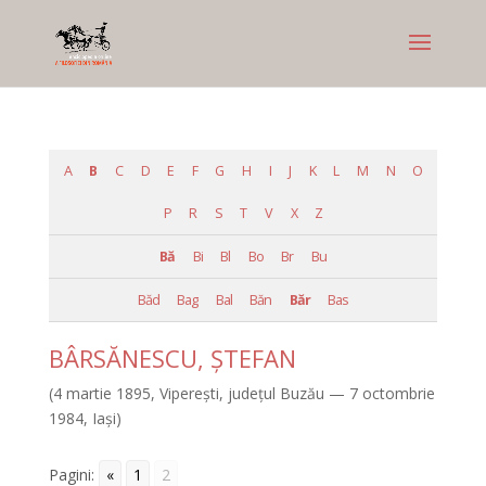
A
B
C
D
E
F
G
H
I
J
K
L
M
N
O
P
R
S
T
V
X
Z
Bă
Bi
Bl
Bo
Br
Bu
Băd
Bag
Bal
Băn
Băr
Bas
BÂRSĂNESCU, ŞTEFAN
(4 martie 1895, Vipereşti, judeţul Buzău — 7 octombrie
1984, Iaşi)
Pagini:
«
1
2