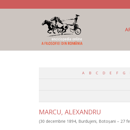
A
A
B
C
D
E
F
G
MARCU, ALEXANDRU
(30 decembrie 1894, Burdujeni, Botoşani – 27 fe