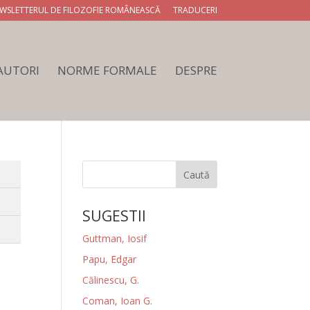
WSLETTERUL DE FILOZOFIE ROMÂNEASCĂ
TRADUCERI
 AUTORI
NORME FORMALE
DESPRE
Caută
SUGESTII
Guttman, Iosif
Papu, Edgar
Călinescu, G.
Coman, Ioan G.