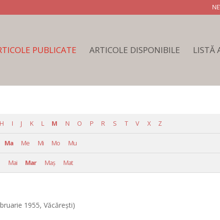
NE
RTICOLE PUBLICATE
ARTICOLE DISPONIBILE
LISTĂ
H
I
J
K
L
M
N
O
P
R
S
T
V
X
Z
Ma
Me
Mi
Mo
Mu
Mai
Mar
Maş
Mat
bruarie 1955, Văcăreşti)