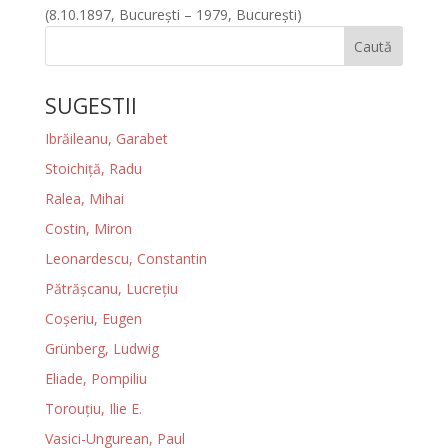
(8.10.1897, Bucureşti – 1979, Bucureşti)
Caută
SUGESTII
Ibrăileanu, Garabet
Stoichiţă, Radu
Ralea, Mihai
Costin, Miron
Leonardescu, Constantin
Pătrăşcanu, Lucreţiu
Coşeriu, Eugen
Grünberg, Ludwig
Eliade, Pompiliu
Torouţiu, Ilie E.
Vasici-Ungurean, Paul