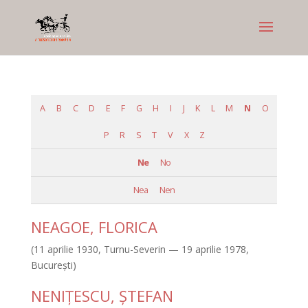
A
B
C
D
E
F
G
H
I
J
K
L
M
N
O
P
R
S
T
V
X
Z
Ne
No
Nea
Nen
NEAGOE, FLORICA
(11 aprilie 1930, Turnu-Severin — 19 aprilie 1978,
Bucureşti)
NENIŢESCU, ŞTEFAN