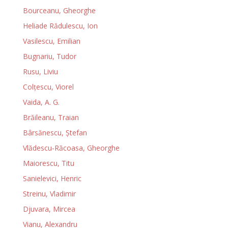
Bourceanu, Gheorghe
Heliade Rădulescu, Ion
Vasilescu, Emilian
Bugnariu, Tudor
Rusu, Liviu
Colţescu, Viorel
Vaida, A. G.
Brăileanu, Traian
Bârsănescu, Ştefan
Vlădescu-Răcoasa, Gheorghe
Maiorescu, Titu
Sanielevici, Henric
Streinu, Vladimir
Djuvara, Mircea
Vianu, Alexandru