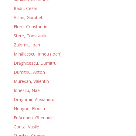
Radu, Cezar
Aslan, Garabet
Floru, Constantin
Stere, Constantin
Zalomit, Ioan
Mihălcescu, Irineu (Ioan)
Drăghicescu, Dumitru
Dumitriu, Anton
Mureșan, Valentin
Ionescu, Nae
Dragomir, Alexandru
Neagoe, Florica
Enăceanu, Ghenadie
Conta, Vasile
Sturdza, Grigore