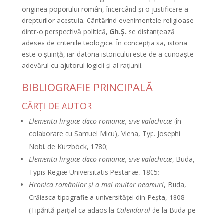
originea poporului român, încercând şi o justificare a
drepturilor acestuia. Cântărind evenimentele religioase
dintr-o perspectivă politică,
Gh.Ş.
se distanţează
adesea de criteriile teologice. În concepţia sa, istoria
este o ştiinţă, iar datoria istoricului este de a cunoaşte
adevărul cu ajutorul logicii şi al raţiunii.
BIBLIOGRAFIE PRINCIPALĂ
CĂRŢI DE AUTOR
Elementa linguæ daco-romanæ, sive valachicæ
(în
colaborare cu Samuel Micu), Viena, Typ. Josephi
Nobi. de Kurzböck, 1780;
Elementa linguæ daco-romanæ, sive valachicæ
, Buda,
Typis Regiæ Universitatis Pestanæ, 1805;
Hronica românilor şi a mai multor neamuri
, Buda,
Crăiasca tipografie a universităţei din Peşta, 1808
(Tipărită parţial ca adaos la
Calendarul
de la Buda pe