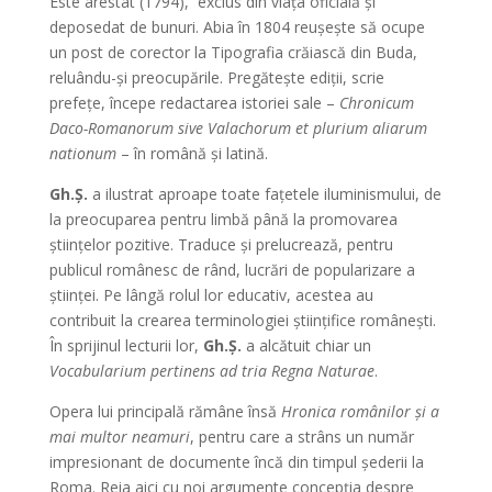
Este arestat (1794), exclus din viaţa oficială şi
deposedat de bunuri. Abia în 1804 reuşeşte să ocupe
un post de corector la Tipografia crăiască din Buda,
reluându-şi preocupările. Pregăteşte ediţii, scrie
prefeţe, începe redactarea istoriei sale –
Chronicum
Daco-Romanorum sive Valachorum et plurium aliarum
nationum
– în română şi latină.
Gh.Ş.
a ilustrat aproape toate faţetele iluminismului, de
la preocuparea pentru limbă până la promovarea
ştiinţelor pozitive. Traduce şi prelucrează, pentru
publicul românesc de rând, lucrări de popularizare a
ştiinţei. Pe lângă rolul lor educativ, acestea au
contribuit la crearea terminologiei ştiinţifice româneşti.
În sprijinul lecturii lor,
Gh.Ş.
a alcătuit chiar un
Vocabularium pertinens ad tria Regna Naturae
.
Opera lui principală rămâne însă
Hronica românilor şi a
mai multor neamuri
, pentru care a strâns un număr
impresionant de documente încă din timpul şederii la
Roma. Reia aici cu noi argumente concepţia despre