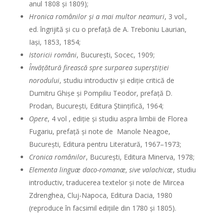
anul 1808 şi 1809);
Hronica românilor şi a mai multor neamuri
, 3 vol.,
ed. îngrijită şi cu o prefaţă de A. Treboniu Laurian,
Iaşi, 1853, 1854;
Istoricii români
, Bucureşti, Socec, 1909;
Învăţătură firească spre surparea superştiţiei
norodului
, studiu introductiv şi ediţie critică de
Dumitru Ghişe şi Pompiliu Teodor, prefaţă D.
Prodan, Bucureşti, Editura Ştiinţifică, 1964;
Opere
, 4 vol , ediţie şi studiu aspra limbii de Florea
Fugariu, prefaţă şi note de Manole Neagoe,
Bucureşti, Editura pentru Literatură, 1967–1973;
Cronica românilor
, Bucureşti, Editura Minerva, 1978;
Elementa linguæ daco-romanæ, sive valachicæ
, studiu
introductiv, traducerea textelor şi note de Mircea
Zdrenghea, Cluj-Napoca, Editura Dacia, 1980
(reproduce în facsimil ediţiile din 1780 şi 1805).