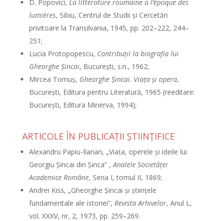
D. Popovici,
La littérature roumaine a l
’
époque des
lumières
, Sibiu, Centrul de Studii şi Cercetări
privitoare la Transilvania, 1945, pp. 202–222, 244–
251;
Lucia Protopopescu,
Contribuţii la biografia lui
Gheorghe Şincai
, Bucureşti, s.n., 1962;
Mircea Tomuş,
Gheorghe Şincai. Viaţa şi opera
,
Bucureşti, Editura pentru Literatură, 1965 (reeditare:
Bucureşti, Editura Minerva, 1994);
ARTICOLE ÎN PUBLICAŢII ŞTIINŢIFICE
Alexandru Papiu-Ilarian, „Viaţa, operele şi ideile lui
Georgiu Şincai din Şinca” ,
Analele Societăţei
Academice Române
, Seria I, tomul II, 1869;
Andrei Kiss, „Gheorghe Şincai şi ştiinţele
fundamentale ale istoriei”,
Revista Arhivelor
, Anul L,
vol. XXXV, nr, 2, 1973, pp. 259–269.