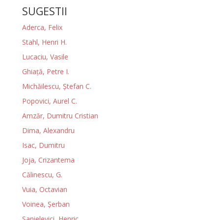
SUGESTII
Aderca, Felix
Stahl, Henri H.
Lucaciu, Vasile
Ghiaţă, Petre I.
Michăilescu, Ștefan C.
Popovici, Aurel C.
Amzăr, Dumitru Cristian
Dima, Alexandru
Isac, Dumitru
Joja, Crizantema
Călinescu, G.
Vuia, Octavian
Voinea, Şerban
Sanielevici, Henric