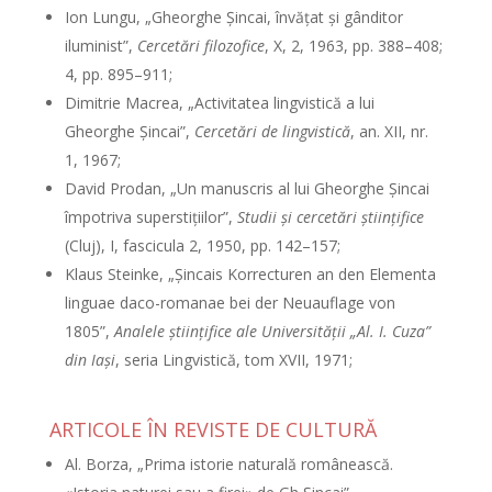
Ion Lungu, „Gheorghe Şincai, învăţat şi gânditor
iluminist”,
Cercetări filozofice
, X, 2, 1963, pp. 388–408;
4, pp. 895–911;
Dimitrie Macrea, „Activitatea lingvistică a lui
Gheorghe Şincai”,
Cercetări de lingvistică
, an. XII, nr.
1, 1967;
David Prodan, „Un manuscris al lui Gheorghe Şincai
împotriva superstiţiilor”,
Studii şi cercetări ştiinţifice
(Cluj), I, fascicula 2, 1950, pp. 142–157;
Klaus Steinke, „Şincais Korrecturen an den Elementa
linguae daco-romanae bei der Neuauflage von
1805”,
Analele ştiinţifice ale Universităţii „Al. I. Cuza”
din Iaşi
, seria Lingvistică, tom XVII, 1971;
ARTICOLE ÎN REVISTE DE CULTURĂ
Al. Borza, „Prima istorie naturală românească.