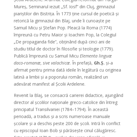
Mureş, Seminarul iezuit „Sf. Iosf” din Cluj, gimnaziul
piariştilor din Bistriţa. În 1773 ţine cursul de poetică şi
retorică la gimnaziul din Blaj, unde îi cunoaşte pe
Samuil Micu şi Ştefan Pop. Pleacă la Roma (1774)
împreună cu Petru Maior şi Ioachim Pop, la Colegiul
„De propaganda fide”, obţinând după cinci ani de
studiu titlul de doctor în filosofie şi teologie (1779).
Publică împreună cu Samuil Micu
Elementa linguæ
daco-romanæ, sive valachicæ
. În prefaţă,
Gh.Ş.
şi-a
afirmat pentru prima dată ideile în legătură cu originea
latină a limbii şi a poporului român, realizând un
adevărat manifest al Şcolii Ardelene.
Revenit la Blaj, se consacră carierei didactice, ajungând
director al şcolilor naţionale greco-catolice din întreg
principatul Transilvaniei (1784–1794). În această
perioadă, a tradus şi a scris numeroase manuale
şcolare şi a deschis peste 200 de şcoli. Intră în conflict
cu episcopul Ioan Bob şi părăseşte cinul călugăresc.