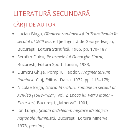
LITERATURĂ SECUNDARĂ
CĂRŢI DE AUTOR
Lucian Blaga,
Gîndirea românească în Transilvania în
secolul al XVIII-lea
, ediţie îngrijită de George Ivaşcu,
Bucureşti, Editura Ştiinţifică, 1966, pp. 170–187;
Serafim Duicu,
Pe urmele lui Gheorghe Şincai
,
Bucureşti, Editura Sport-Turism, 1983;
Dumitru Ghişe, Pompiliu Teodor,
Fragmentarium
iluminist
, Cluj, Editura Dacia, 1972, pp. 113–178;
Nicolae Iorga,
Istoria literaturii române în secolul al
XVII-lea (1688–1821)
, vol. 2:
Epoca lui Petru Maior –
Excursuri
, Bucureşti, „Minerva”, 1901;
Ion Lungu,
Şcoala ardeleană: mişcare ideologică
naţională iluministă
, Bucureşti, Editura Minerva,
1978,
passim.
;