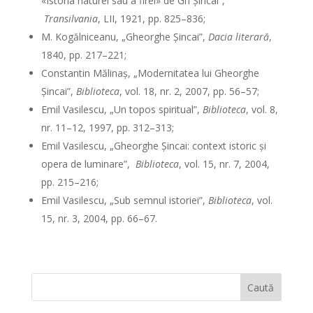
«Istoria naturei sau a firei» de Gh Şincai”,
Transilvania
, LII, 1921, pp. 825–836;
M. Kogălniceanu, „Gheorghe Şincai”,
Dacia literară
,
1840, pp. 217–221;
Constantin Mălinaş, „Modernitatea lui Gheorghe
Şincai”,
Biblioteca
, vol. 18, nr. 2, 2007, pp. 56–57;
Emil Vasilescu, „Un topos spiritual”,
Biblioteca
, vol. 8,
nr. 11–12, 1997, pp. 312–313;
Emil Vasilescu, „Gheorghe Şincai: context istoric şi
opera de luminare”,
Biblioteca
, vol. 15, nr. 7, 2004,
pp. 215–216;
Emil Vasilescu, „Sub semnul istoriei”,
Biblioteca
, vol.
15, nr. 3, 2004, pp. 66–67.
Caută