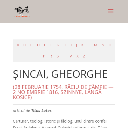
A
B
C
D
E
F
G
H
I
J
K
L
M
N
O
P
R
S
T
V
X
Z
ŞINCAI, GHEORGHE
(28 FEBRUARIE 1754, RÂCIU DE CÂMPIE —
2 NOIEMBRIE 1816, SZINNYE, LÂNGĂ
KOSICE)
articol de
Titus Lates
Cărturar, teolog, istoric şi filolog, unul dintre corifeii
Şcolii Ardelene. A urmat Colegiul reformat din Târgu-